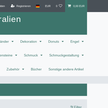
lden
Registrieren
EUR
0
0,00 EUR
alien
änder
Dekoration
Donuts
Engel
ensteine
Schmuck
Schmuckgestaltung
Zubehör
Bücher
Sonstige andere Artikel
Filter