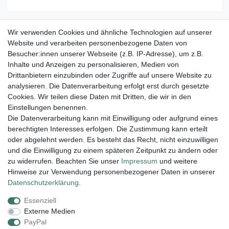
Wir verwenden Cookies und ähnliche Technologien auf unserer
Strang Zylinder Calcit (orange) matt 3-4 x 5-6
mm (37cm)
Website und verarbeiten personenbezogene Daten von
Besucher:innen unserer Webseite (z.B. IP-Adresse), um z.B.
17,45 € *
Inhalte und Anzeigen zu personalisieren, Medien von
In den Warenkorb
Drittanbietern einzubinden oder Zugriffe auf unsere Website zu
*
inkl. ges. MwSt.
zzgl.
Versandkosten
analysieren. Die Datenverarbeitung erfolgt erst durch gesetzte
Cookies. Wir teilen diese Daten mit Dritten, die wir in den
Einstellungen benennen.
Die Datenverarbeitung kann mit Einwilligung oder aufgrund eines
berechtigten Interesses erfolgen. Die Zustimmung kann erteilt
Lieferung und Versand
oder abgelehnt werden. Es besteht das Recht, nicht einzuwilligen
und die Einwilligung zu einem späteren Zeitpunkt zu ändern oder
zu widerrufen. Beachten Sie unser
Impressum
und weitere
Hinweise zur Verwendung personenbezogener Daten in unserer
Impressum
Daten­schutz­erklärung
AGB
Daten­schutz­erklärung
.
Essenziell
Widerrufs­recht
Kontakt
Vertrag widerrufen
Externe Medien
PayPal