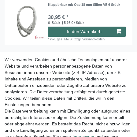
Klappbrisur mit Öse 18 mm Silber VE 6 Stück
30,95 € *
6
Stück
| 5,16 € / Stück
In den Warenkorb
*
inkl. ges. MwSt.
zzgl.
Versandkosten
Wir verwenden Cookies und ähnliche Technologien auf unserer
Klappbrisur mit Öse 18 mm Silber vergoldet VE
6 Stück
Website und verarbeiten personenbezogene Daten von
31,45 € *
Besucher:innen unserer Webseite (z.B. IP-Adresse), um z.B.
6
Stück
| 5,24 € / Stück
Inhalte und Anzeigen zu personalisieren, Medien von
Drittanbietern einzubinden oder Zugriffe auf unsere Website zu
In den Warenkorb
analysieren. Die Datenverarbeitung erfolgt erst durch gesetzte
*
inkl. ges. MwSt.
zzgl.
Versandkosten
Cookies. Wir teilen diese Daten mit Dritten, die wir in den
Einstellungen benennen.
Die Datenverarbeitung kann mit Einwilligung oder aufgrund eines
berechtigten Interesses erfolgen. Die Zustimmung kann erteilt
Lieferung und Versand
oder abgelehnt werden. Es besteht das Recht, nicht einzuwilligen
und die Einwilligung zu einem späteren Zeitpunkt zu ändern oder
zu widerrufen. Beachten Sie unser
Impressum
und weitere