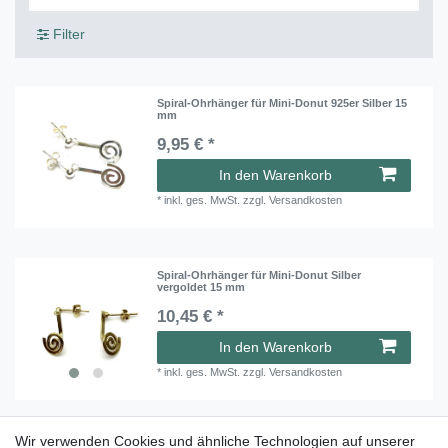
Filter
Spiral-Ohrhänger für Mini-Donut 925er Silber 15
mm
9,95 € *
In den Warenkorb
*
inkl. ges. MwSt.
zzgl.
Versandkosten
Spiral-Ohrhänger für Mini-Donut Silber
vergoldet 15 mm
10,45 € *
In den Warenkorb
*
inkl. ges. MwSt.
zzgl.
Versandkosten
Wir verwenden Cookies und ähnliche Technologien auf unserer
Spiral-Ohrstecker für Mini-Donut Silber 15 mm