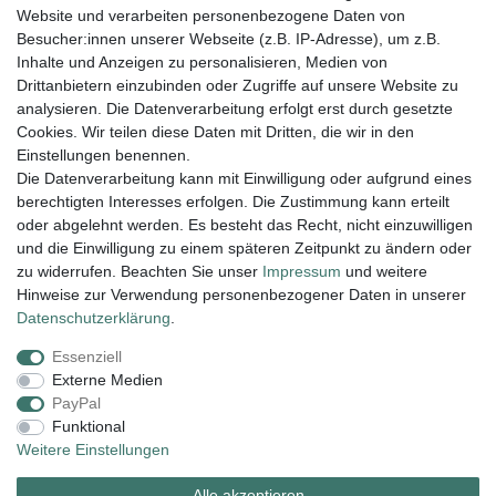
Website und verarbeiten personenbezogene Daten von
Besucher:innen unserer Webseite (z.B. IP-Adresse), um z.B.
16,95 € *
Inhalte und Anzeigen zu personalisieren, Medien von
In den Warenkorb
Drittanbietern einzubinden oder Zugriffe auf unsere Website zu
analysieren. Die Datenverarbeitung erfolgt erst durch gesetzte
*
inkl. ges. MwSt.
zzgl.
Versandkosten
Cookies. Wir teilen diese Daten mit Dritten, die wir in den
Einstellungen benennen.
Die Datenverarbeitung kann mit Einwilligung oder aufgrund eines
berechtigten Interesses erfolgen. Die Zustimmung kann erteilt
Lieferung und Versand
oder abgelehnt werden. Es besteht das Recht, nicht einzuwilligen
und die Einwilligung zu einem späteren Zeitpunkt zu ändern oder
zu widerrufen. Beachten Sie unser
Impressum
und weitere
Hinweise zur Verwendung personenbezogener Daten in unserer
Impressum
Daten­schutz­erklärung
AGB
Daten­schutz­erklärung
.
Essenziell
Widerrufs­recht
Kontakt
Vertrag widerrufen
Externe Medien
PayPal
Funktional
Zahlungsarten:
Weitere Einstellungen
Alle akzeptieren