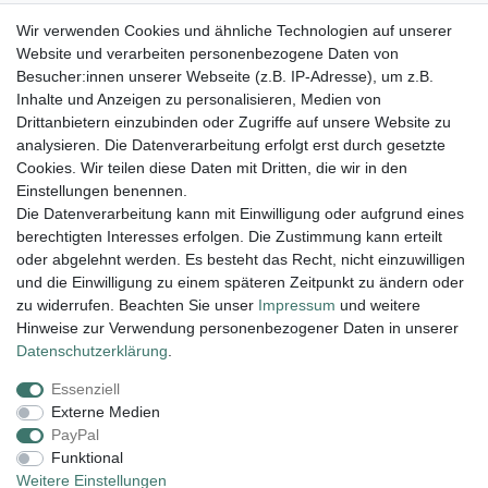
Wir verwenden Cookies und ähnliche Technologien auf unserer
Strang Zylinder Heliotrop 5 x 8 mm
Website und verarbeiten personenbezogene Daten von
Besucher:innen unserer Webseite (z.B. IP-Adresse), um z.B.
20,45 € *
Inhalte und Anzeigen zu personalisieren, Medien von
In den Warenkorb
Drittanbietern einzubinden oder Zugriffe auf unsere Website zu
analysieren. Die Datenverarbeitung erfolgt erst durch gesetzte
*
inkl. ges. MwSt.
zzgl.
Versandkosten
Cookies. Wir teilen diese Daten mit Dritten, die wir in den
Einstellungen benennen.
Die Datenverarbeitung kann mit Einwilligung oder aufgrund eines
berechtigten Interesses erfolgen. Die Zustimmung kann erteilt
Lieferung und Versand
oder abgelehnt werden. Es besteht das Recht, nicht einzuwilligen
und die Einwilligung zu einem späteren Zeitpunkt zu ändern oder
zu widerrufen. Beachten Sie unser
Impressum
und weitere
Hinweise zur Verwendung personenbezogener Daten in unserer
Impressum
Daten­schutz­erklärung
AGB
Daten­schutz­erklärung
.
Essenziell
Widerrufs­recht
Kontakt
Vertrag widerrufen
Externe Medien
PayPal
Funktional
Zahlungsarten:
Weitere Einstellungen