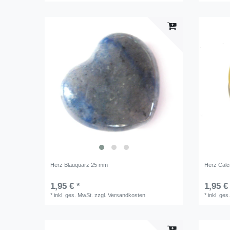
Herz Blauquarz 25 mm
Herz Calc
1,95 € *
1,95 €
*
inkl. ges. MwSt.
zzgl.
Versandkosten
*
inkl. ges