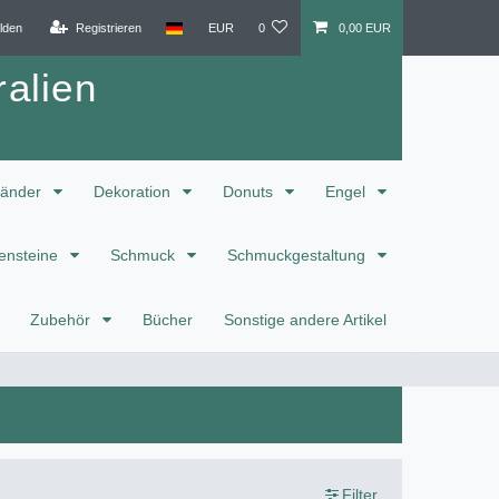
lden
Registrieren
EUR
0
0,00 EUR
alien
änder
Dekoration
Donuts
Engel
ensteine
Schmuck
Schmuckgestaltung
Zubehör
Bücher
Sonstige andere Artikel
Filter