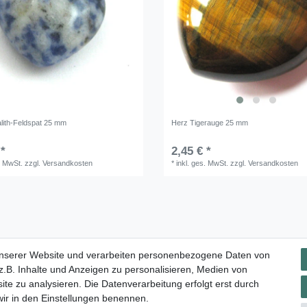
lith-Feldspat 25 mm
Herz Tigerauge 25 mm
 *
2,45 € *
. MwSt.
zzgl.
Versandkosten
*
inkl. ges. MwSt.
zzgl.
Versandkosten
Impressum
Daten­schutz­erklärung
AGB
Widerrufs­rec
unserer Website und verarbeiten personenbezogene Daten von
.B. Inhalte und Anzeigen zu personalisieren, Medien von
ite zu analysieren. Die Datenverarbeitung erfolgt erst durch
 wir in den Einstellungen benennen.