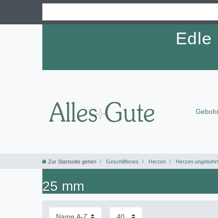
Edle
Gebohr
Zur Startseite gehen
Geschliffenes
Herzen
Herzen ungebohr
25 mm