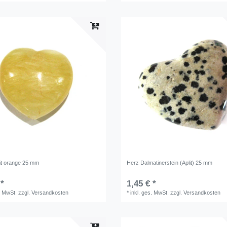
it orange 25 mm
Herz Dalmatinerstein (Aplit) 25 mm
 *
1,45 € *
. MwSt.
zzgl.
Versandkosten
*
inkl. ges. MwSt.
zzgl.
Versandkosten