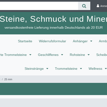
Anme
 Steine, Schmuck und Miner
versandkostenfreie Lieferung innerhalb Deutschlands ab 20 EUR
Startseite
Widerrufsformular
Anhänger
Armb
te Trommelsteine
Geschliffenes
Rohsteine
Scheib
Steinstränge
Trommelsteine
Wellness
t
25 mm