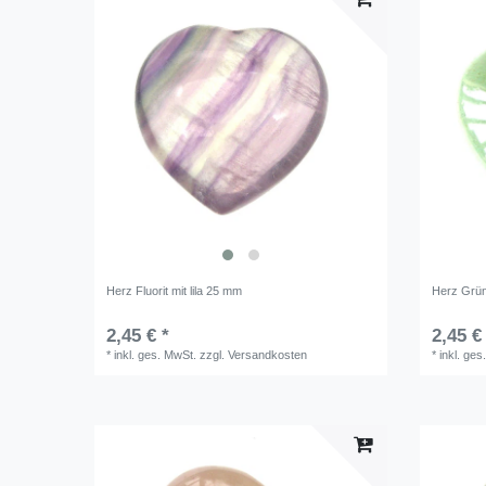
Herz Fluorit mit lila 25 mm
Herz Grü
2,45 € *
2,45 €
*
inkl. ges. MwSt.
zzgl.
Versandkosten
*
inkl. ges