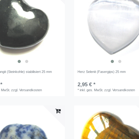
git (Steinkohle) stabilisiert 25 mm
Herz Selenit (Fasergips) 25 mm
 *
2,95 € *
. MwSt.
zzgl.
Versandkosten
*
inkl. ges. MwSt.
zzgl.
Versandkosten