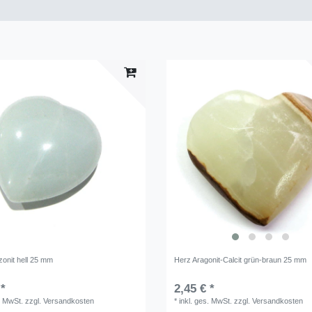
onit hell 25 mm
Herz Aragonit-Calcit grün-braun 25 mm
 *
2,45 € *
. MwSt.
zzgl.
Versandkosten
*
inkl. ges. MwSt.
zzgl.
Versandkosten