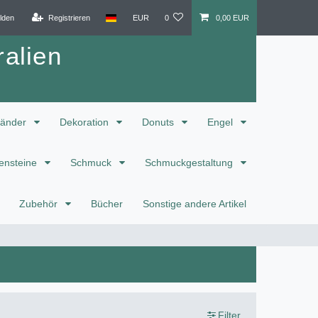
lden
Registrieren
EUR
0
0,00 EUR
alien
änder
Dekoration
Donuts
Engel
ensteine
Schmuck
Schmuckgestaltung
Zubehör
Bücher
Sonstige andere Artikel
Filter