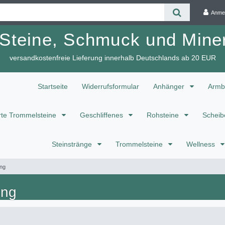
Anme
 Steine, Schmuck und Miner
versandkostenfreie Lieferung innerhalb Deutschlands ab 20 EUR
Startseite
Widerrufsformular
Anhänger
Armb
te Trommelsteine
Geschliffenes
Rohsteine
Scheib
Steinstränge
Trommelsteine
Wellness
ung
ung