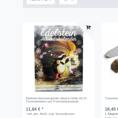
Edelstein Adventskalender Mauli in Höhle mit 24
Trommelst
Trommelsteinen und Trommelsteinspirale
11,84 € *
18,45 
*
inkl. ges. MwSt.
zzgl.
Versandkosten
1
Kilogr