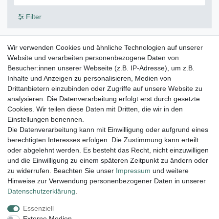
Filter
Wir verwenden Cookies und ähnliche Technologien auf unserer
Kugel Obsidian schwarz 10 cm
Website und verarbeiten personenbezogene Daten von
Besucher:innen unserer Webseite (z.B. IP-Adresse), um z.B.
86,95 € *
Inhalte und Anzeigen zu personalisieren, Medien von
In den Warenkorb
Drittanbietern einzubinden oder Zugriffe auf unsere Website zu
*
inkl. ges. MwSt.
zzgl.
Versandkosten
analysieren. Die Datenverarbeitung erfolgt erst durch gesetzte
Cookies. Wir teilen diese Daten mit Dritten, die wir in den
Einstellungen benennen.
Die Datenverarbeitung kann mit Einwilligung oder aufgrund eines
berechtigten Interesses erfolgen. Die Zustimmung kann erteilt
Lieferung und Versand
oder abgelehnt werden. Es besteht das Recht, nicht einzuwilligen
und die Einwilligung zu einem späteren Zeitpunkt zu ändern oder
zu widerrufen. Beachten Sie unser
Impressum
und weitere
Hinweise zur Verwendung personenbezogener Daten in unserer
Impressum
Daten­schutz­erklärung
AGB
Daten­schutz­erklärung
.
Essenziell
Widerrufs­recht
Kontakt
Vertrag widerrufen
Externe Medien