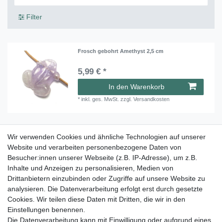
Filter
Frosch gebohrt Amethyst 2,5 cm
5,99 € *
In den Warenkorb
*
inkl. ges. MwSt.
zzgl.
Versandkosten
Wir verwenden Cookies und ähnliche Technologien auf unserer
Frosch gebohrt Mischung 2,5 cm VE 10 Stück
Website und verarbeiten personenbezogene Daten von
51,45 € *
Besucher:innen unserer Webseite (z.B. IP-Adresse), um z.B.
10
Stück
| 5,15 € / Stück
Inhalte und Anzeigen zu personalisieren, Medien von
Drittanbietern einzubinden oder Zugriffe auf unsere Website zu
In den Warenkorb
analysieren. Die Datenverarbeitung erfolgt erst durch gesetzte
*
inkl. ges. MwSt.
zzgl.
Versandkosten
Cookies. Wir teilen diese Daten mit Dritten, die wir in den
Einstellungen benennen.
Die Datenverarbeitung kann mit Einwilligung oder aufgrund eines