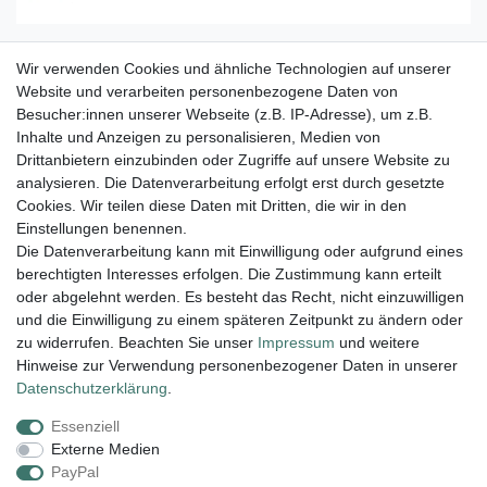
Wir verwenden Cookies und ähnliche Technologien auf unserer
Strang Nuggets Variscit in Matrix 10 x 8 mm
Website und verarbeiten personenbezogene Daten von
Besucher:innen unserer Webseite (z.B. IP-Adresse), um z.B.
19,95 € *
Inhalte und Anzeigen zu personalisieren, Medien von
In den Warenkorb
Drittanbietern einzubinden oder Zugriffe auf unsere Website zu
*
inkl. ges. MwSt.
zzgl.
Versandkosten
analysieren. Die Datenverarbeitung erfolgt erst durch gesetzte
Cookies. Wir teilen diese Daten mit Dritten, die wir in den
Einstellungen benennen.
Die Datenverarbeitung kann mit Einwilligung oder aufgrund eines
berechtigten Interesses erfolgen. Die Zustimmung kann erteilt
Lieferung und Versand
oder abgelehnt werden. Es besteht das Recht, nicht einzuwilligen
und die Einwilligung zu einem späteren Zeitpunkt zu ändern oder
zu widerrufen. Beachten Sie unser
Impressum
und weitere
Hinweise zur Verwendung personenbezogener Daten in unserer
Impressum
Daten­schutz­erklärung
AGB
Daten­schutz­erklärung
.
Essenziell
Widerrufs­recht
Kontakt
Vertrag widerrufen
Externe Medien
PayPal