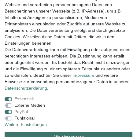
Set Scharnier Clip 30, 40, 50 mm 925er Silber
und vergoldet 6 Stück
Website und verarbeiten personenbezogene Daten von
Besucher:innen unserer Webseite (z.B. IP-Adresse), um z.B.
78,45 € *
Inhalte und Anzeigen zu personalisieren, Medien von
In den Warenkorb
Drittanbietern einzubinden oder Zugriffe auf unsere Website zu
analysieren. Die Datenverarbeitung erfolgt erst durch gesetzte
*
inkl. ges. MwSt.
zzgl.
Versandkosten
Cookies. Wir teilen diese Daten mit Dritten, die wir in den
Einstellungen benennen.
Die Datenverarbeitung kann mit Einwilligung oder aufgrund eines
berechtigten Interesses erfolgen. Die Zustimmung kann erteilt
Lieferung und Versand
oder abgelehnt werden. Es besteht das Recht, nicht einzuwilligen
und die Einwilligung zu einem späteren Zeitpunkt zu ändern oder
zu widerrufen. Beachten Sie unser
Impressum
und weitere
Hinweise zur Verwendung personenbezogener Daten in unserer
Impressum
Daten­schutz­erklärung
AGB
Daten­schutz­erklärung
.
Essenziell
Widerrufs­recht
Kontakt
Vertrag widerrufen
Externe Medien
PayPal
Funktional
Zahlungsarten:
Weitere Einstellungen