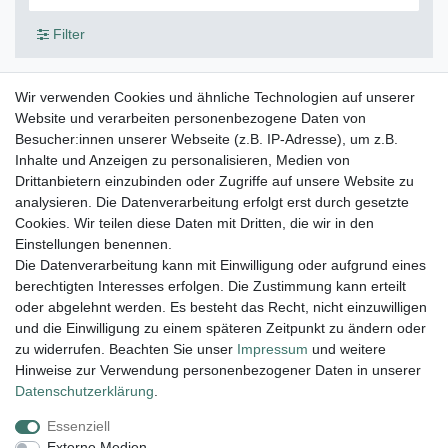
Filter
Wir verwenden Cookies und ähnliche Technologien auf unserer
Fiebiger Floristik Zinnienmädchen zum Hängen
12 cm
Website und verarbeiten personenbezogene Daten von
Besucher:innen unserer Webseite (z.B. IP-Adresse), um z.B.
5,36 € *
Inhalte und Anzeigen zu personalisieren, Medien von
In den Warenkorb
Drittanbietern einzubinden oder Zugriffe auf unsere Website zu
*
inkl. ges. MwSt.
zzgl.
Versandkosten
analysieren. Die Datenverarbeitung erfolgt erst durch gesetzte
Cookies. Wir teilen diese Daten mit Dritten, die wir in den
Einstellungen benennen.
Die Datenverarbeitung kann mit Einwilligung oder aufgrund eines
berechtigten Interesses erfolgen. Die Zustimmung kann erteilt
Lieferung und Versand
oder abgelehnt werden. Es besteht das Recht, nicht einzuwilligen
und die Einwilligung zu einem späteren Zeitpunkt zu ändern oder
zu widerrufen. Beachten Sie unser
Impressum
und weitere
Hinweise zur Verwendung personenbezogener Daten in unserer
Impressum
Daten­schutz­erklärung
AGB
Daten­schutz­erklärung
.
Essenziell
Widerrufs­recht
Kontakt
Vertrag widerrufen
Externe Medien