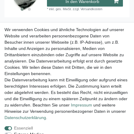
In den Warenkorb
*
inkl. ges. MwSt.
zzgl.
Versandkosten
Wir verwenden Cookies und ähnliche Technologien auf unserer
Herz gebohrt versteinertes Holz 30 mm
Website und verarbeiten personenbezogene Daten von
Besucher:innen unserer Webseite (z.B. IP-Adresse), um z.B.
6,45 € *
Inhalte und Anzeigen zu personalisieren, Medien von
In den Warenkorb
Drittanbietern einzubinden oder Zugriffe auf unsere Website zu
analysieren. Die Datenverarbeitung erfolgt erst durch gesetzte
*
inkl. ges. MwSt.
zzgl.
Versandkosten
Cookies. Wir teilen diese Daten mit Dritten, die wir in den
Einstellungen benennen.
Die Datenverarbeitung kann mit Einwilligung oder aufgrund eines
berechtigten Interesses erfolgen. Die Zustimmung kann erteilt
Lieferung und Versand
oder abgelehnt werden. Es besteht das Recht, nicht einzuwilligen
und die Einwilligung zu einem späteren Zeitpunkt zu ändern oder
zu widerrufen. Beachten Sie unser
Impressum
und weitere
Hinweise zur Verwendung personenbezogener Daten in unserer
Impressum
Daten­schutz­erklärung
AGB
Daten­schutz­erklärung
.
Essenziell
Widerrufs­recht
Kontakt
Vertrag widerrufen