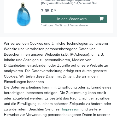
(Bergkristall behandelt) 1-1,5 cm mit Öse
7,95 € *
In den Warenkorb
*
inkl. ges. MwSt.
zzgl.
Versandkosten
Wir verwenden Cookies und ähnliche Technologien auf unserer
Trommelstein-Anhänger Bernstein 2-2,5 cm mit
Metall-Öse
Website und verarbeiten personenbezogene Daten von
Besucher:innen unserer Webseite (z.B. IP-Adresse), um z.B.
3,95 € *
Inhalte und Anzeigen zu personalisieren, Medien von
In den Warenkorb
Drittanbietern einzubinden oder Zugriffe auf unsere Website zu
analysieren. Die Datenverarbeitung erfolgt erst durch gesetzte
*
inkl. ges. MwSt.
zzgl.
Versandkosten
Cookies. Wir teilen diese Daten mit Dritten, die wir in den
Einstellungen benennen.
Die Datenverarbeitung kann mit Einwilligung oder aufgrund eines
berechtigten Interesses erfolgen. Die Zustimmung kann erteilt
Lieferung und Versand
oder abgelehnt werden. Es besteht das Recht, nicht einzuwilligen
und die Einwilligung zu einem späteren Zeitpunkt zu ändern oder
zu widerrufen. Beachten Sie unser
Impressum
und weitere
Hinweise zur Verwendung personenbezogener Daten in unserer
Impressum
Daten­schutz­erklärung
AGB