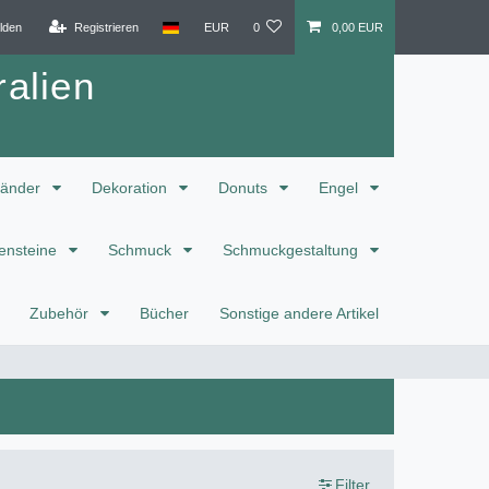
lden
Registrieren
EUR
0
0,00 EUR
alien
änder
Dekoration
Donuts
Engel
ensteine
Schmuck
Schmuckgestaltung
Zubehör
Bücher
Sonstige andere Artikel
Filter