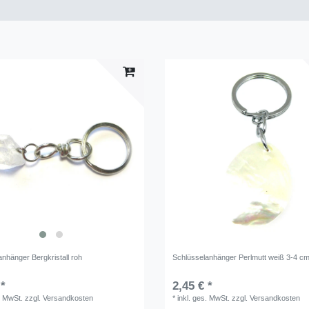
nhänger Bergkristall roh
Schlüsselanhänger Perlmutt weiß 3-4 c
 *
2,45 € *
. MwSt.
zzgl.
Versandkosten
*
inkl. ges. MwSt.
zzgl.
Versandkosten