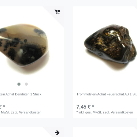
ein Achat Dendriten 1 Stück
Trommelstein Achat Feuerachat AB 1 St
€ *
7,45 € *
. MwSt.
zzgl.
Versandkosten
*
inkl. ges. MwSt.
zzgl.
Versandkosten