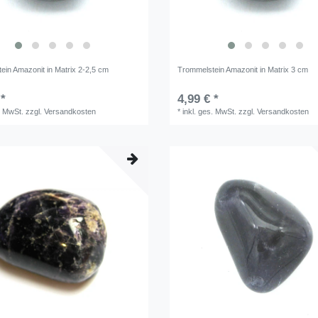
ein Amazonit in Matrix 2-2,5 cm
Trommelstein Amazonit in Matrix 3 cm
 *
4,99 € *
. MwSt.
zzgl.
Versandkosten
*
inkl. ges. MwSt.
zzgl.
Versandkosten