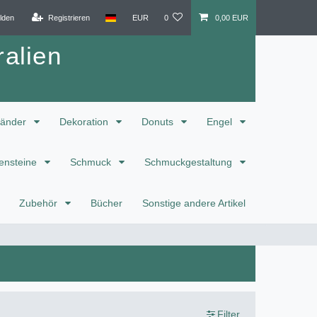
lden
Registrieren
EUR
0
0,00 EUR
alien
änder
Dekoration
Donuts
Engel
ensteine
Schmuck
Schmuckgestaltung
Zubehör
Bücher
Sonstige andere Artikel
Filter