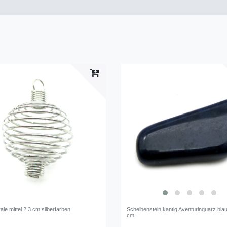
rale mittel 2,3 cm silberfarben
Scheibenstein kantig Aventurinquarz blau
cm