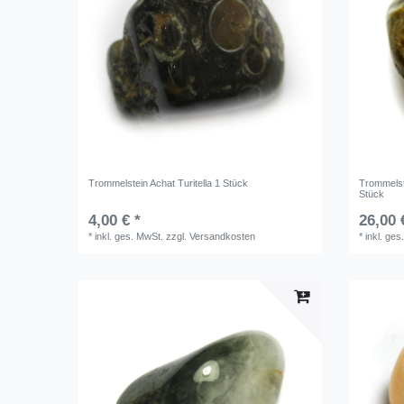
Trommelstein Achat Turitella 1 Stück
Trommelst
Stück
4,00 € *
26,00 
*
inkl. ges. MwSt.
zzgl.
Versandkosten
*
inkl. ges