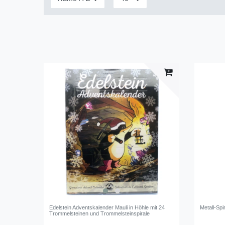
Edelstein Adventskalender Mauli in Höhle mit 24
Metall-Spi
Trommelsteinen und Trommelsteinspirale