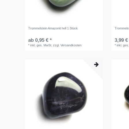
Trommelstein Amazonit hell 1 Stück
Trommelst
ab 0,95 € *
3,99 €
*
inkl. ges. MwSt.
zzgl.
Versandkosten
*
inkl. ges