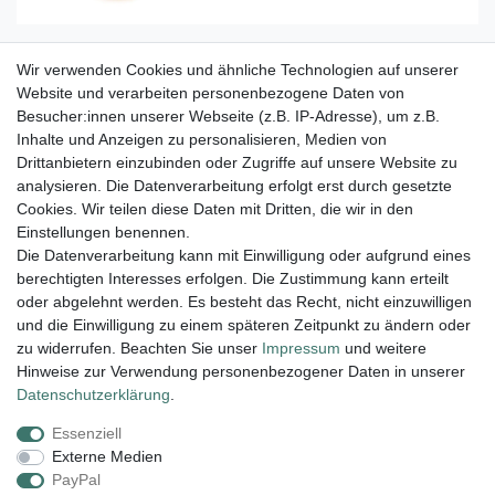
Wir verwenden Cookies und ähnliche Technologien auf unserer
Zahnförmiger Anhänger mit Metall-Öse Fluorit
hell 3 cm
Website und verarbeiten personenbezogene Daten von
Besucher:innen unserer Webseite (z.B. IP-Adresse), um z.B.
1,95 € *
Inhalte und Anzeigen zu personalisieren, Medien von
In den Warenkorb
Drittanbietern einzubinden oder Zugriffe auf unsere Website zu
analysieren. Die Datenverarbeitung erfolgt erst durch gesetzte
*
inkl. ges. MwSt.
zzgl.
Versandkosten
Cookies. Wir teilen diese Daten mit Dritten, die wir in den
Einstellungen benennen.
Die Datenverarbeitung kann mit Einwilligung oder aufgrund eines
berechtigten Interesses erfolgen. Die Zustimmung kann erteilt
Lieferung und Versand
oder abgelehnt werden. Es besteht das Recht, nicht einzuwilligen
und die Einwilligung zu einem späteren Zeitpunkt zu ändern oder
zu widerrufen. Beachten Sie unser
Impressum
und weitere
Hinweise zur Verwendung personenbezogener Daten in unserer
Impressum
Daten­schutz­erklärung
AGB
Daten­schutz­erklärung
.
Essenziell
Widerrufs­recht
Kontakt
Vertrag widerrufen
Externe Medien
PayPal