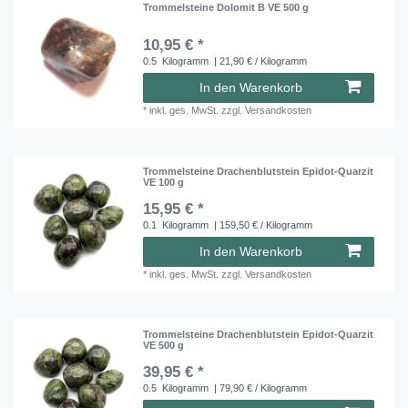
Trommelsteine Dolomit B VE 500 g
10,95 € *
0.5
Kilogramm
| 21,90 € / Kilogramm
In den Warenkorb
*
inkl. ges. MwSt.
zzgl.
Versandkosten
Trommelsteine Drachenblutstein Epidot-Quarzit
VE 100 g
15,95 € *
0.1
Kilogramm
| 159,50 € / Kilogramm
In den Warenkorb
*
inkl. ges. MwSt.
zzgl.
Versandkosten
Trommelsteine Drachenblutstein Epidot-Quarzit
VE 500 g
39,95 € *
0.5
Kilogramm
| 79,90 € / Kilogramm