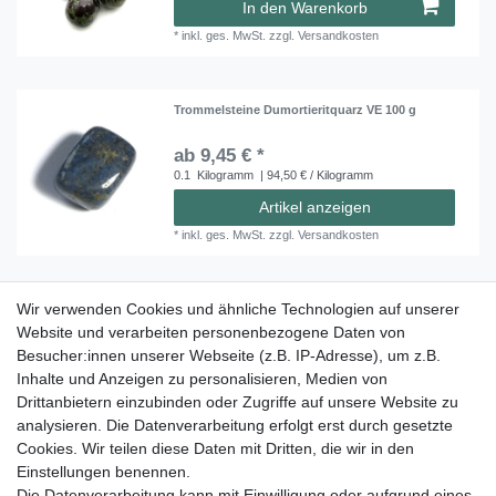
In den Warenkorb
*
inkl. ges. MwSt.
zzgl.
Versandkosten
Trommelsteine Dumortieritquarz VE 100 g
ab 9,45 € *
0.1
Kilogramm
| 94,50 € / Kilogramm
Artikel anzeigen
*
inkl. ges. MwSt.
zzgl.
Versandkosten
Wir verwenden Cookies und ähnliche Technologien auf unserer
Trommelsteine Dumortieritquarz VE 500 g
Website und verarbeiten personenbezogene Daten von
35,95 € *
Besucher:innen unserer Webseite (z.B. IP-Adresse), um z.B.
0.5
Kilogramm
| 71,90 € / Kilogramm
Inhalte und Anzeigen zu personalisieren, Medien von
Drittanbietern einzubinden oder Zugriffe auf unsere Website zu
In den Warenkorb
analysieren. Die Datenverarbeitung erfolgt erst durch gesetzte
*
inkl. ges. MwSt.
zzgl.
Versandkosten
Cookies. Wir teilen diese Daten mit Dritten, die wir in den
Einstellungen benennen.
Die Datenverarbeitung kann mit Einwilligung oder aufgrund eines