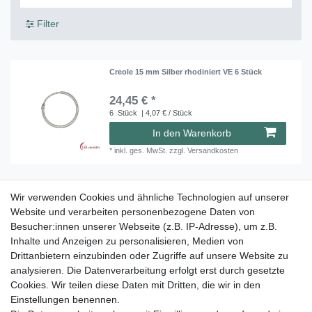
Filter
Creole 15 mm Silber rhodiniert VE 6 Stück
24,45 € *
6
Stück
| 4,07 € / Stück
In den Warenkorb
*
inkl. ges. MwSt.
zzgl.
Versandkosten
Wir verwenden Cookies und ähnliche Technologien auf unserer
Creole 18 mm Silber vergoldet VE 4 Stück
Website und verarbeiten personenbezogene Daten von
21,95 € *
Besucher:innen unserer Webseite (z.B. IP-Adresse), um z.B.
4
Stück
| 5,49 € / Stück
Inhalte und Anzeigen zu personalisieren, Medien von
Drittanbietern einzubinden oder Zugriffe auf unsere Website zu
In den Warenkorb
analysieren. Die Datenverarbeitung erfolgt erst durch gesetzte
*
inkl. ges. MwSt.
zzgl.
Versandkosten
Cookies. Wir teilen diese Daten mit Dritten, die wir in den
Einstellungen benennen.