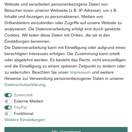
Website und verarbeiten personenbezogene Daten von
Besucher:innen unserer Webseite (z.B. IP-Adresse), um z.B.
25,00 € *
Inhalte und Anzeigen zu personalisieren, Medien von
In den Warenkorb
Drittanbietern einzubinden oder Zugriffe auf unsere Website zu
analysieren. Die Datenverarbeitung erfolgt erst durch gesetzte
*
inkl. ges. MwSt.
zzgl.
Versandkosten
Cookies. Wir teilen diese Daten mit Dritten, die wir in den
Einstellungen benennen.
Die Datenverarbeitung kann mit Einwilligung oder aufgrund eines
berechtigten Interesses erfolgen. Die Zustimmung kann erteilt
Lieferung und Versand
oder abgelehnt werden. Es besteht das Recht, nicht einzuwilligen
und die Einwilligung zu einem späteren Zeitpunkt zu ändern oder
zu widerrufen. Beachten Sie unser
Impressum
und weitere
Hinweise zur Verwendung personenbezogener Daten in unserer
Impressum
Daten­schutz­erklärung
AGB
Daten­schutz­erklärung
.
Essenziell
Widerrufs­recht
Kontakt
Vertrag widerrufen
Externe Medien
PayPal
Funktional
Zahlungsarten:
Weitere Einstellungen
Alle akzeptieren