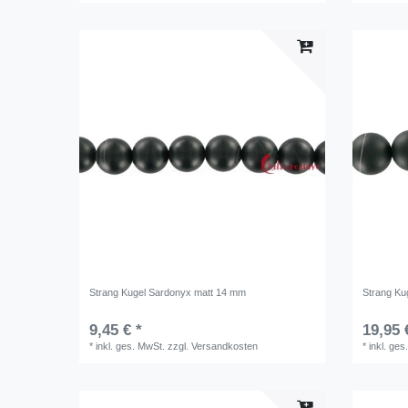
Strang Kugel Sardonyx matt 14 mm
Strang Ku
9,45 € *
19,95 
*
inkl. ges. MwSt.
zzgl.
Versandkosten
*
inkl. ges