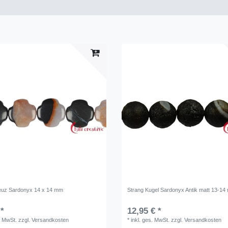
euz Sardonyx 14 x 14 mm
Strang Kugel Sardonyx Antik matt 13-1
 *
12,95 € *
. MwSt.
zzgl.
Versandkosten
*
inkl. ges. MwSt.
zzgl.
Versandkosten