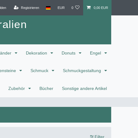
lden
Registrieren
EUR
0
0,00 EUR
alien
änder
Dekoration
Donuts
Engel
ensteine
Schmuck
Schmuckgestaltung
Zubehör
Bücher
Sonstige andere Artikel
Filter