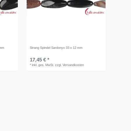
 mm
Strang Spindel Sardonyx 33 x 12 mm
17,45 € *
*
inkl. ges. MwSt.
zzgl.
Versandkosten