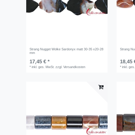
Strang Nugget Wolke Sardonyx matt 30-35 x20-28
Strang Nu
mm
17,45 € *
18,45 
*
inkl. ges. MwSt.
zzgl.
Versandkosten
*
inkl. ges