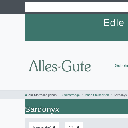
Edle
Gebohr
Zur Startseite gehen
Steinstränge
nach Steinsorten
Sardonyx
Sardonyx