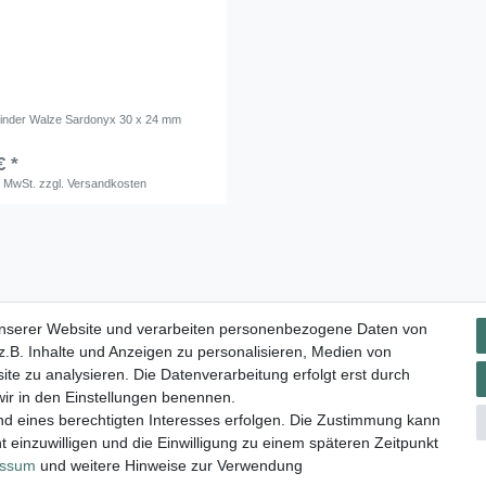
linder Walze Sardonyx 30 x 24 mm
€ *
. MwSt.
zzgl.
Versandkosten
Impressum
Daten­schutz­erklärung
AGB
Widerrufs­rec
unserer Website und verarbeiten personenbezogene Daten von
.B. Inhalte und Anzeigen zu personalisieren, Medien von
ite zu analysieren. Die Datenverarbeitung erfolgt erst durch
 wir in den Einstellungen benennen.
nd eines berechtigten Interesses erfolgen. Die Zustimmung kann
t einzuwilligen und die Einwilligung zu einem späteren Zeitpunkt
essum
und weitere Hinweise zur Verwendung