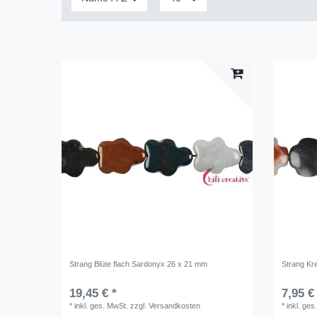
Strang Blüte flach Sardonyx 26 x 21 mm
Strang Kr
19,45 € *
7,95 €
*
inkl. ges. MwSt.
zzgl.
Versandkosten
*
inkl. ges