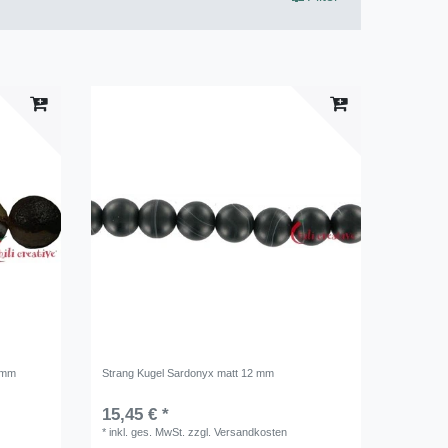
4 mm
Strang Kugel Sardonyx matt 12 mm
15,45 € *
*
inkl. ges. MwSt.
zzgl.
Versandkosten