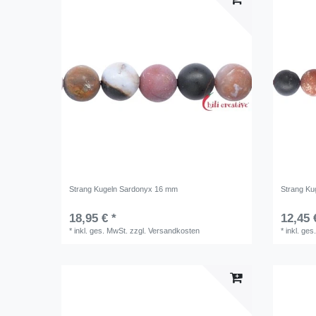
Strang Kugeln Sardonyx 16 mm
Strang Ku
18,95 € *
12,45 
*
inkl. ges. MwSt.
zzgl.
Versandkosten
*
inkl. ges