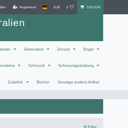
lden
Registrieren
EUR
0
0,00 EUR
alien
änder
Dekoration
Donuts
Engel
ensteine
Schmuck
Schmuckgestaltung
Zubehör
Bücher
Sonstige andere Artikel
Filter