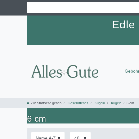
Edle
Gebohr
Zur Startseite gehen
Geschliffenes
Kugeln
Kugeln
6 cm
6 cm