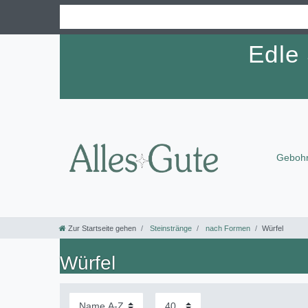
Edle
Gebohr
Zur Startseite gehen
Steinstränge
nach Formen
Würfel
Würfel