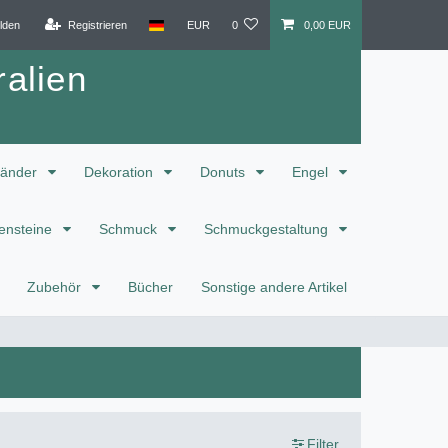
lden
Registrieren
EUR
0
0,00 EUR
alien
änder
Dekoration
Donuts
Engel
ensteine
Schmuck
Schmuckgestaltung
Zubehör
Bücher
Sonstige andere Artikel
Filter