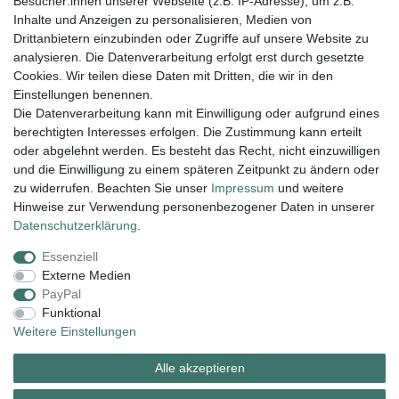
Besucher:innen unserer Webseite (z.B. IP-Adresse), um z.B.
33,45 € *
Inhalte und Anzeigen zu personalisieren, Medien von
In den Warenkorb
Drittanbietern einzubinden oder Zugriffe auf unsere Website zu
analysieren. Die Datenverarbeitung erfolgt erst durch gesetzte
*
inkl. ges. MwSt.
zzgl.
Versandkosten
Cookies. Wir teilen diese Daten mit Dritten, die wir in den
Einstellungen benennen.
Die Datenverarbeitung kann mit Einwilligung oder aufgrund eines
berechtigten Interesses erfolgen. Die Zustimmung kann erteilt
Lieferung und Versand
oder abgelehnt werden. Es besteht das Recht, nicht einzuwilligen
und die Einwilligung zu einem späteren Zeitpunkt zu ändern oder
zu widerrufen. Beachten Sie unser
Impressum
und weitere
Hinweise zur Verwendung personenbezogener Daten in unserer
Impressum
Daten­schutz­erklärung
AGB
Daten­schutz­erklärung
.
Essenziell
Widerrufs­recht
Kontakt
Vertrag widerrufen
Externe Medien
PayPal
Funktional
Zahlungsarten:
Weitere Einstellungen
Alle akzeptieren