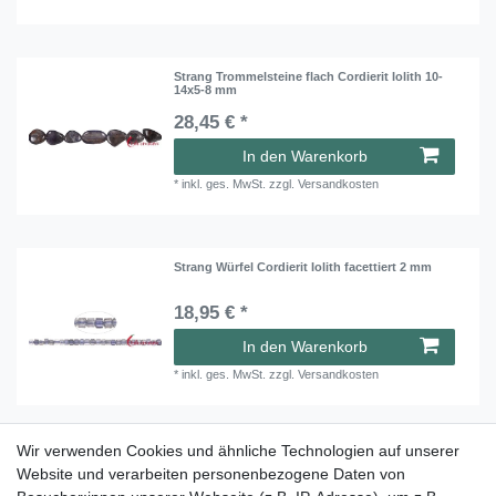
Strang Trommelsteine flach Cordierit Iolith 10-
14x5-8 mm
28,45 € *
In den Warenkorb
*
inkl. ges. MwSt.
zzgl.
Versandkosten
Strang Würfel Cordierit Iolith facettiert 2 mm
18,95 € *
In den Warenkorb
*
inkl. ges. MwSt.
zzgl.
Versandkosten
Wir verwenden Cookies und ähnliche Technologien auf unserer
Strang Würfel Cordierit Iolith facettiert 4 mm
Website und verarbeiten personenbezogene Daten von