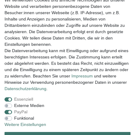
Wir verwenden Cookies und ähnliche Technologien auf unserer
Stück
Website und verarbeiten personenbezogene Daten von
51,45 € *
Besucher:innen unserer Webseite (z.B. IP-Adresse), um z.B.
10
Stück
| 5,15 € / Stück
Inhalte und Anzeigen zu personalisieren, Medien von
Drittanbietern einzubinden oder Zugriffe auf unsere Website zu
In den Warenkorb
analysieren. Die Datenverarbeitung erfolgt erst durch gesetzte
*
inkl. ges. MwSt.
zzgl.
Versandkosten
Cookies. Wir teilen diese Daten mit Dritten, die wir in den
Einstellungen benennen.
Die Datenverarbeitung kann mit Einwilligung oder aufgrund eines
berechtigten Interesses erfolgen. Die Zustimmung kann erteilt
Lieferung und Versand
oder abgelehnt werden. Es besteht das Recht, nicht einzuwilligen
und die Einwilligung zu einem späteren Zeitpunkt zu ändern oder
zu widerrufen. Beachten Sie unser
Impressum
und weitere
Hinweise zur Verwendung personenbezogener Daten in unserer
Impressum
Daten­schutz­erklärung
AGB
Daten­schutz­erklärung
.
Essenziell
Widerrufs­recht
Kontakt
Vertrag widerrufen
Externe Medien
PayPal
Funktional
Zahlungsarten:
Weitere Einstellungen