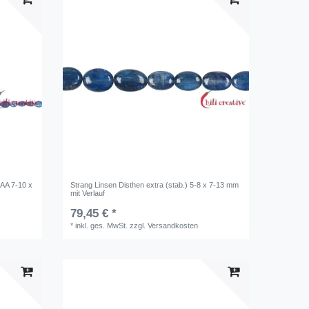
 AAA 7-10 x
Strang Linsen Disthen extra (stab.) 5-8 x 7-13 mm
mit Verlauf
79,45 € *
*
inkl. ges. MwSt.
zzgl.
Versandkosten