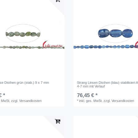
se Disthen grün (stab.) 9 x 7 mm
Strang Linsen Disthen (blau) stabilisiert
4-7 mm mit Verlauf
€ *
76,45 € *
. MwSt.
zzgl.
Versandkosten
*
inkl. ges. MwSt.
zzgl.
Versandkosten