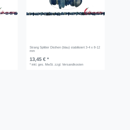
)
Strang Splitter Disthen (blau) stabilisiert 3-4 x 8-12
mm
13,45 € *
*
inkl. ges. MwSt.
zzgl.
Versandkosten