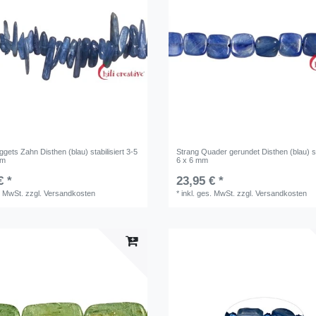
gets Zahn Disthen (blau) stabilisiert 3-5
Strang Quader gerundet Disthen (blau) sta
mm
6 x 6 mm
€ *
23,95 € *
. MwSt.
zzgl.
Versandkosten
*
inkl. ges. MwSt.
zzgl.
Versandkosten