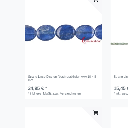
Strang Linse Disthen (blau) stabilisiert AAA 10 x 8
Strang Lin
mm
34,95 € *
15,45 
*
inkl. ges. MwSt.
zzgl.
Versandkosten
*
inkl. ges