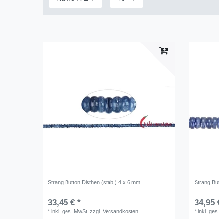
Strang Button Disthen (stab.) 4 x 6 mm
Strang But
33,45 € *
34,95 
*
inkl. ges. MwSt.
zzgl.
Versandkosten
*
inkl. ges