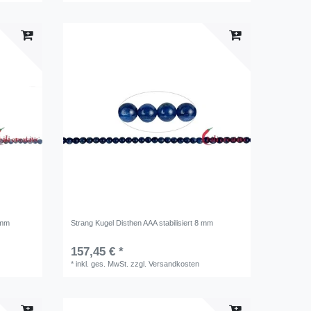
 mm
Strang Kugel Disthen AAA stabilisiert 8 mm
157,45 € *
*
inkl. ges. MwSt.
zzgl.
Versandkosten