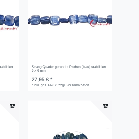
bilisiert
Strang Quader gerundet Disthen (blau) stabilisiert
6 x 6 mm
27,95 € *
*
inkl. ges. MwSt.
zzgl.
Versandkosten