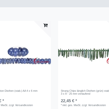
ton Disthen (stab.) AA 4 x 6 mm
Strang Chips länglich Disthen (grün) stabil
3 x 8 - 25 mm verlaufend
€ *
22,45 € *
. MwSt.
zzgl.
Versandkosten
*
inkl. ges. MwSt.
zzgl.
Versandkosten