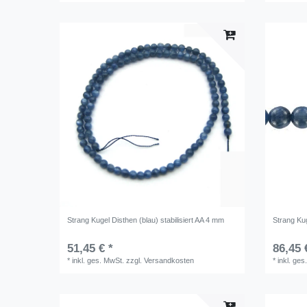
Strang Kugel Disthen (blau) stabilisiert AA 4 mm
Strang Kug
51,45 € *
86,45 
*
inkl. ges. MwSt.
zzgl.
Versandkosten
*
inkl. ges