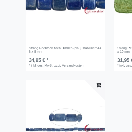
Strang Rechteck flach Disthen (blau) stabilisiert AA
Strang Rec
8 x 8 mm
x 10 mm
34,95 € *
31,95 
*
inkl. ges. MwSt.
zzgl.
Versandkosten
*
inkl. ges