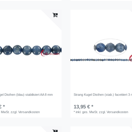
el Disthen (blau) stabilisiert AA 8 mm
Strang Kugel Disthen (stab.) facettiert 3
€ *
13,95 € *
. MwSt.
zzgl.
Versandkosten
*
inkl. ges. MwSt.
zzgl.
Versandkosten