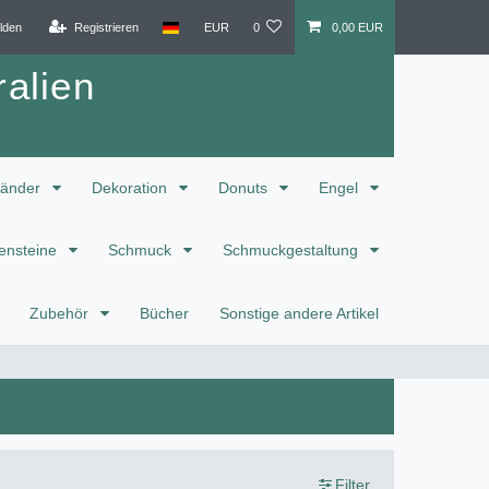
lden
Registrieren
EUR
0
0,00 EUR
alien
änder
Dekoration
Donuts
Engel
ensteine
Schmuck
Schmuckgestaltung
Zubehör
Bücher
Sonstige andere Artikel
Filter