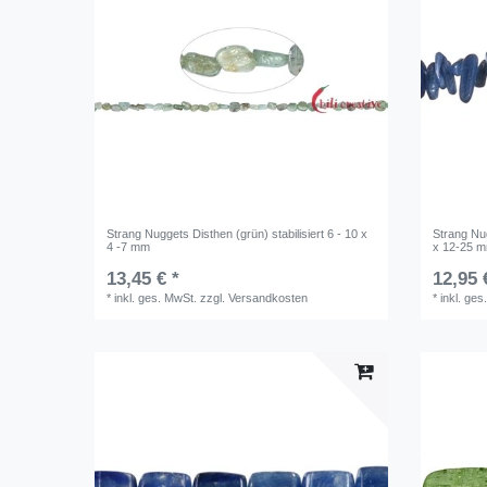
Strang Nuggets Disthen (grün) stabilisiert 6 - 10 x
Strang Nug
4 -7 mm
x 12-25 
13,45 € *
12,95 
*
inkl. ges. MwSt.
zzgl.
Versandkosten
*
inkl. ges