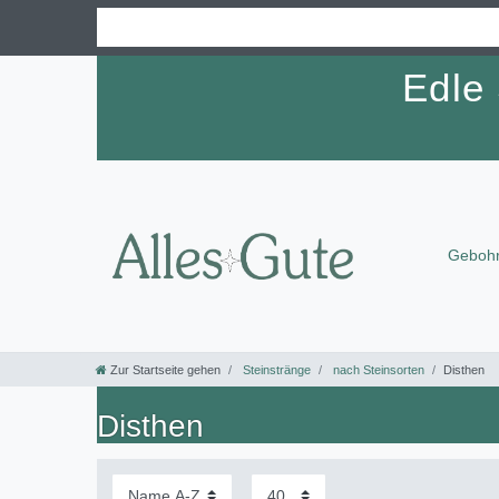
Edle
Gebohr
Zur Startseite gehen
Steinstränge
nach Steinsorten
Disthen
Disthen