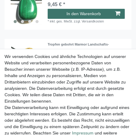
9,45 € *
In den Warenkorb
*
inkl. ges. MwSt.
zzgl.
Versandkosten
Tropfen gebohrt Marmor Landschafts-
2,45 € *
Wir verwenden Cookies und ähnliche Technologien auf unserer
Website und verarbeiten personenbezogene Daten von
In den Warenkorb
Besucher:innen unserer Webseite (z.B. IP-Adresse), um z.B.
*
inkl. ges. MwSt.
zzgl.
Versandkosten
Inhalte und Anzeigen zu personalisieren, Medien von
Drittanbietern einzubinden oder Zugriffe auf unsere Website zu
analysieren. Die Datenverarbeitung erfolgt erst durch gesetzte
Cookies. Wir teilen diese Daten mit Dritten, die wir in den
1
2
Einstellungen benennen.
Die Datenverarbeitung kann mit Einwilligung oder aufgrund eines
berechtigten Interesses erfolgen. Die Zustimmung kann erteilt
Lieferung und Versand
oder abgelehnt werden. Es besteht das Recht, nicht einzuwilligen
und die Einwilligung zu einem späteren Zeitpunkt zu ändern oder
zu widerrufen. Beachten Sie unser
Impressum
und weitere