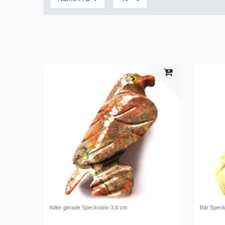
Adler gerade Speckstein 3,8 cm
Bär Speck