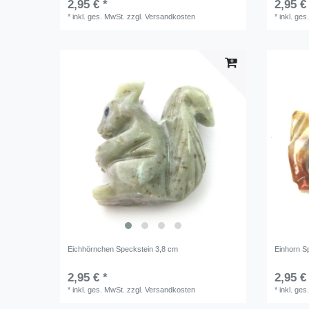
2,95 € *
2,95 €
*
inkl. ges. MwSt.
zzgl.
Versandkosten
*
inkl. ges
Eichhörnchen Speckstein 3,8 cm
Einhorn S
2,95 € *
2,95 €
*
inkl. ges. MwSt.
zzgl.
Versandkosten
*
inkl. ges