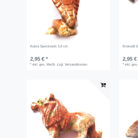
Kobra Speckstein 3,8 cm
Krokodil 
2,95 € *
2,95 €
*
inkl. ges. MwSt.
zzgl.
Versandkosten
*
inkl. ges