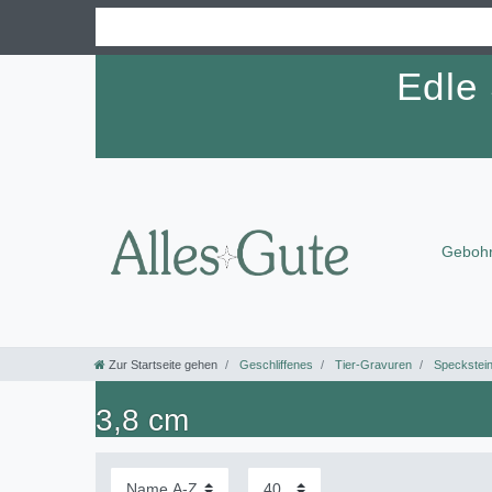
Edle
Gebohr
Zur Startseite gehen
Geschliffenes
Tier-Gravuren
Speckstei
3,8 cm