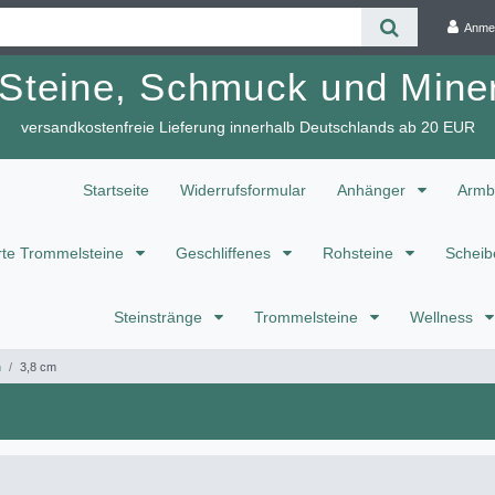
Anme
 Steine, Schmuck und Miner
versandkostenfreie Lieferung innerhalb Deutschlands ab 20 EUR
Startseite
Widerrufsformular
Anhänger
Armb
te Trommelsteine
Geschliffenes
Rohsteine
Scheib
Steinstränge
Trommelsteine
Wellness
n
3,8 cm