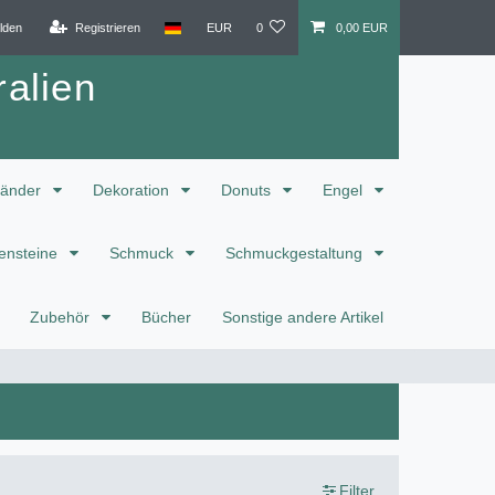
lden
Registrieren
EUR
0
0,00 EUR
alien
änder
Dekoration
Donuts
Engel
ensteine
Schmuck
Schmuckgestaltung
Zubehör
Bücher
Sonstige andere Artikel
Filter