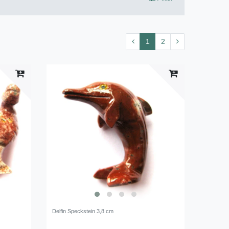
1
2
Delfin Speckstein 3,8 cm