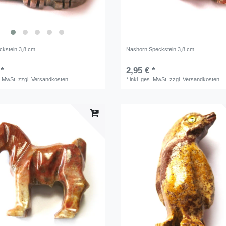
kstein 3,8 cm
Nashorn Speckstein 3,8 cm
 *
2,95 € *
. MwSt.
zzgl.
Versandkosten
*
inkl. ges. MwSt.
zzgl.
Versandkosten