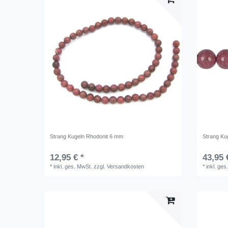
Strang Kugeln Rhodonit 6 mm
Strang Ku
12,95 € *
43,95 
*
inkl. ges. MwSt.
zzgl.
Versandkosten
*
inkl. ges