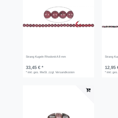
Strang Kugeln Rhodonit A 8 mm
Strang Kug
33,45 € *
12,95 
*
inkl. ges. MwSt.
zzgl.
Versandkosten
*
inkl. ges