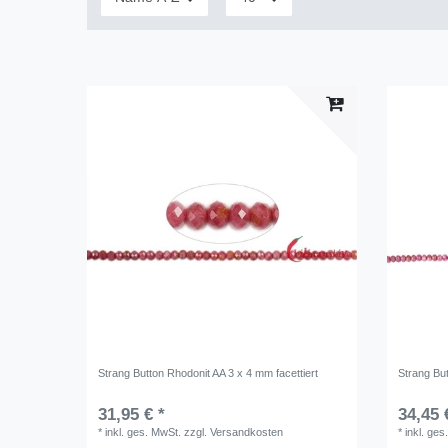
Strang Button Rhodonit AA 3 x 4 mm facettiert
Strang But
31,95 € *
34,45 
*
inkl. ges. MwSt.
zzgl.
Versandkosten
*
inkl. ges