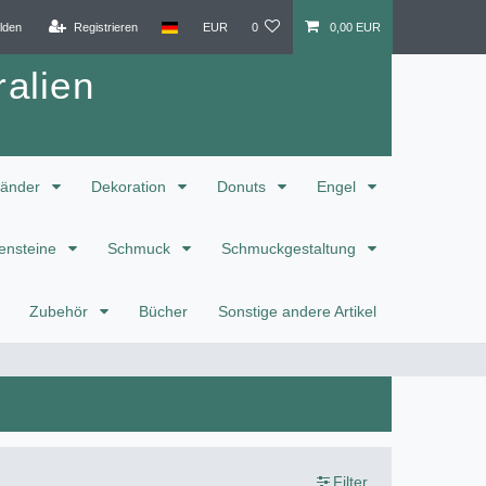
lden
Registrieren
EUR
0
0,00 EUR
alien
änder
Dekoration
Donuts
Engel
ensteine
Schmuck
Schmuckgestaltung
Zubehör
Bücher
Sonstige andere Artikel
Filter