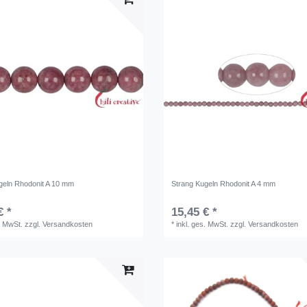
geln Rhodonit A 10 mm
Strang Kugeln Rhodonit A 4 mm
€ *
15,45 € *
. MwSt.
zzgl.
Versandkosten
*
inkl. ges. MwSt.
zzgl.
Versandkosten