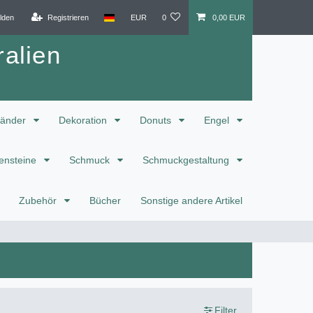
lden
Registrieren
EUR
0
0,00 EUR
alien
änder
Dekoration
Donuts
Engel
ensteine
Schmuck
Schmuckgestaltung
Zubehör
Bücher
Sonstige andere Artikel
Filter