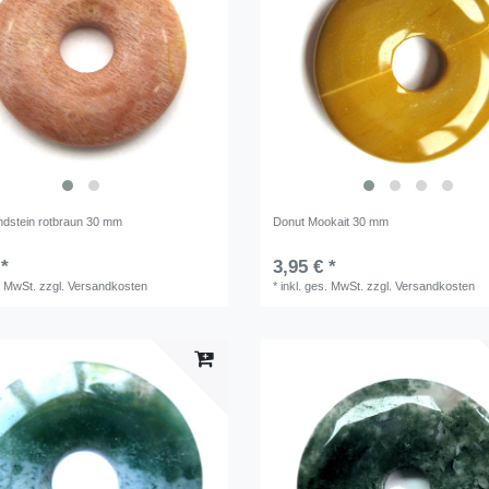
dstein rotbraun 30 mm
Donut Mookait 30 mm
 *
3,95 € *
. MwSt.
zzgl.
Versandkosten
*
inkl. ges. MwSt.
zzgl.
Versandkosten