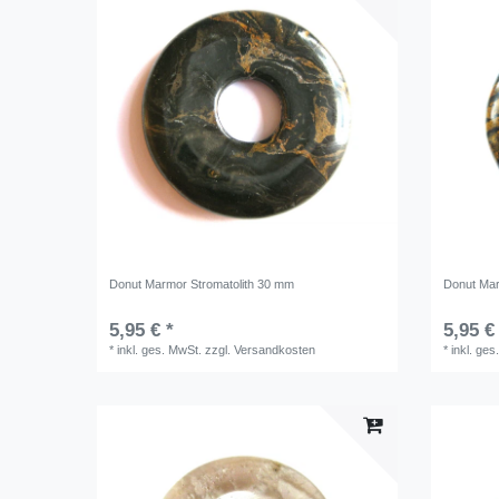
Donut Marmor Stromatolith 30 mm
Donut Mar
5,95 € *
5,95 €
*
inkl. ges. MwSt.
zzgl.
Versandkosten
*
inkl. ges