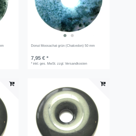
 mm
Donut Moosachat grün (Chalcedon) 50 mm
7,95 € *
*
inkl. ges. MwSt.
zzgl.
Versandkosten