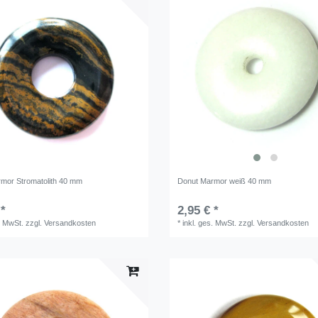
mor Stromatolith 40 mm
Donut Marmor weiß 40 mm
 *
2,95 € *
. MwSt.
zzgl.
Versandkosten
*
inkl. ges. MwSt.
zzgl.
Versandkosten