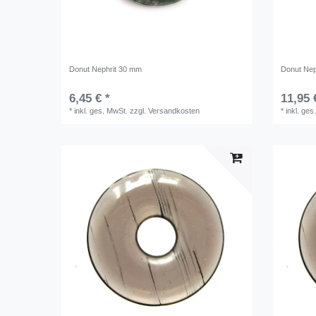
Donut Nephrit 30 mm
Donut Nep
6,45 € *
11,95 
*
inkl. ges. MwSt.
zzgl.
Versandkosten
*
inkl. ges