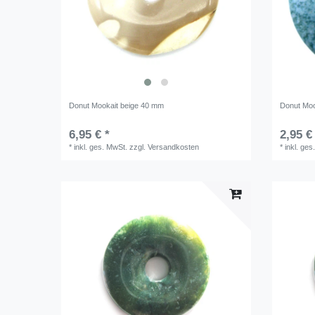
Donut Mookait beige 40 mm
Donut Moo
6,95 € *
2,95 €
*
inkl. ges. MwSt.
zzgl.
Versandkosten
*
inkl. ges