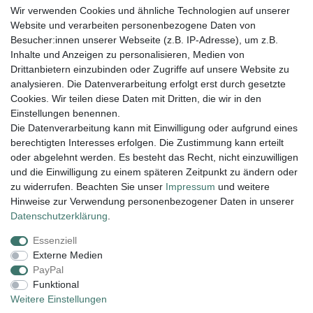
Wir verwenden Cookies und ähnliche Technologien auf unserer
Klappkapseln mit Fadenloch 4 mm Silber
vergoldet VE 20 Stück
Website und verarbeiten personenbezogene Daten von
22,95 € *
Besucher:innen unserer Webseite (z.B. IP-Adresse), um z.B.
20
Stück
| 1,15 € / Stück
Inhalte und Anzeigen zu personalisieren, Medien von
Drittanbietern einzubinden oder Zugriffe auf unsere Website zu
In den Warenkorb
analysieren. Die Datenverarbeitung erfolgt erst durch gesetzte
*
inkl. ges. MwSt.
zzgl.
Versandkosten
Cookies. Wir teilen diese Daten mit Dritten, die wir in den
Einstellungen benennen.
Die Datenverarbeitung kann mit Einwilligung oder aufgrund eines
berechtigten Interesses erfolgen. Die Zustimmung kann erteilt
Lieferung und Versand
oder abgelehnt werden. Es besteht das Recht, nicht einzuwilligen
und die Einwilligung zu einem späteren Zeitpunkt zu ändern oder
zu widerrufen. Beachten Sie unser
Impressum
und weitere
Hinweise zur Verwendung personenbezogener Daten in unserer
Impressum
Daten­schutz­erklärung
AGB
Daten­schutz­erklärung
.
Essenziell
Widerrufs­recht
Kontakt
Vertrag widerrufen
Externe Medien
PayPal
Funktional
Zahlungsarten:
Weitere Einstellungen