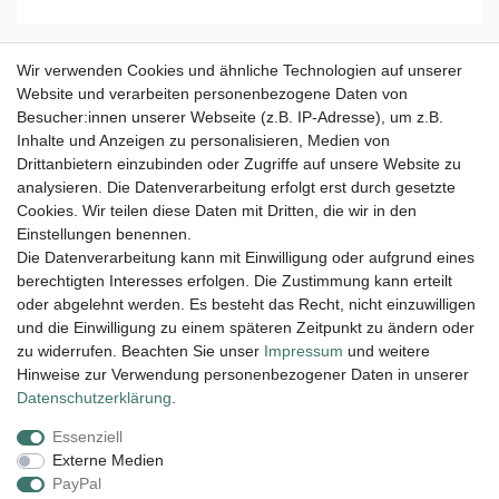
Wir verwenden Cookies und ähnliche Technologien auf unserer
Herz gebohrt Tigerauge 35 mm
Website und verarbeiten personenbezogene Daten von
Besucher:innen unserer Webseite (z.B. IP-Adresse), um z.B.
5,95 € *
Inhalte und Anzeigen zu personalisieren, Medien von
In den Warenkorb
Drittanbietern einzubinden oder Zugriffe auf unsere Website zu
analysieren. Die Datenverarbeitung erfolgt erst durch gesetzte
*
inkl. ges. MwSt.
zzgl.
Versandkosten
Cookies. Wir teilen diese Daten mit Dritten, die wir in den
Einstellungen benennen.
Die Datenverarbeitung kann mit Einwilligung oder aufgrund eines
berechtigten Interesses erfolgen. Die Zustimmung kann erteilt
Lieferung und Versand
oder abgelehnt werden. Es besteht das Recht, nicht einzuwilligen
und die Einwilligung zu einem späteren Zeitpunkt zu ändern oder
zu widerrufen. Beachten Sie unser
Impressum
und weitere
Hinweise zur Verwendung personenbezogener Daten in unserer
Impressum
Daten­schutz­erklärung
AGB
Daten­schutz­erklärung
.
Essenziell
Widerrufs­recht
Kontakt
Vertrag widerrufen
Externe Medien
PayPal