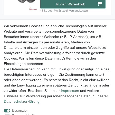
In den Warenkorb
*
inkl. ges. MwSt.
zzgl.
Versandkosten
Wir verwenden Cookies und ähnliche Technologien auf unserer
Pfauen-Flügel 42 mm Silber 1 Stück
Website und verarbeiten personenbezogene Daten von
Besucher:innen unserer Webseite (z.B. IP-Adresse), um z.B.
66,95 € *
Inhalte und Anzeigen zu personalisieren, Medien von
In den Warenkorb
Drittanbietern einzubinden oder Zugriffe auf unsere Website zu
analysieren. Die Datenverarbeitung erfolgt erst durch gesetzte
*
inkl. ges. MwSt.
zzgl.
Versandkosten
Cookies. Wir teilen diese Daten mit Dritten, die wir in den
Einstellungen benennen.
Die Datenverarbeitung kann mit Einwilligung oder aufgrund eines
berechtigten Interesses erfolgen. Die Zustimmung kann erteilt
Lieferung und Versand
oder abgelehnt werden. Es besteht das Recht, nicht einzuwilligen
und die Einwilligung zu einem späteren Zeitpunkt zu ändern oder
zu widerrufen. Beachten Sie unser
Impressum
und weitere
Hinweise zur Verwendung personenbezogener Daten in unserer
Impressum
Daten­schutz­erklärung
AGB
Daten­schutz­erklärung
.
Essenziell
Widerrufs­recht
Kontakt
Vertrag widerrufen