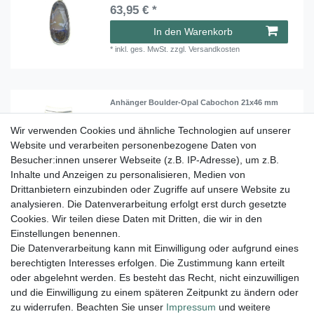
63,95 € *
In den Warenkorb
*
inkl. ges. MwSt.
zzgl.
Versandkosten
Anhänger Boulder-Opal Cabochon 21x46 mm
67,45 € *
Wir verwenden Cookies und ähnliche Technologien auf unserer
Website und verarbeiten personenbezogene Daten von
In den Warenkorb
Besucher:innen unserer Webseite (z.B. IP-Adresse), um z.B.
*
inkl. ges. MwSt.
zzgl.
Versandkosten
Inhalte und Anzeigen zu personalisieren, Medien von
Drittanbietern einzubinden oder Zugriffe auf unsere Website zu
analysieren. Die Datenverarbeitung erfolgt erst durch gesetzte
Cookies. Wir teilen diese Daten mit Dritten, die wir in den
1
2
3
Einstellungen benennen.
Die Datenverarbeitung kann mit Einwilligung oder aufgrund eines
berechtigten Interesses erfolgen. Die Zustimmung kann erteilt
Lieferung und Versand
oder abgelehnt werden. Es besteht das Recht, nicht einzuwilligen
und die Einwilligung zu einem späteren Zeitpunkt zu ändern oder
zu widerrufen. Beachten Sie unser
Impressum
und weitere