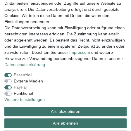
In den Warenkorb
Drittanbietern einzubinden oder Zugriffe auf unsere Website zu
analysieren. Die Datenverarbeitung erfolgt erst durch gesetzte
*
inkl. ges. MwSt.
zzgl.
Versandkosten
Cookies. Wir teilen diese Daten mit Dritten, die wir in den
Einstellungen benennen.
Die Datenverarbeitung kann mit Einwilligung oder aufgrund eines
berechtigten Interesses erfolgen. Die Zustimmung kann erteilt
Lieferung und Versand
oder abgelehnt werden. Es besteht das Recht, nicht einzuwilligen
und die Einwilligung zu einem späteren Zeitpunkt zu ändern oder
zu widerrufen. Beachten Sie unser
Impressum
und weitere
Hinweise zur Verwendung personenbezogener Daten in unserer
Impressum
Daten­schutz­erklärung
AGB
Daten­schutz­erklärung
.
Essenziell
Widerrufs­recht
Kontakt
Vertrag widerrufen
Externe Medien
PayPal
Funktional
Zahlungsarten:
Weitere Einstellungen
Alle akzeptieren
Alle ablehnen