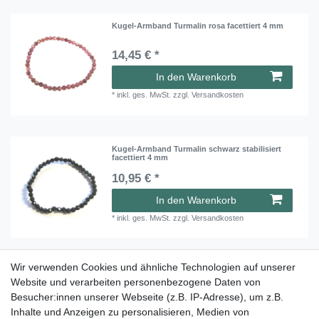
Kugel-Armband Turmalin rosa facettiert 4 mm
14,45 € *
In den Warenkorb
*
inkl. ges. MwSt.
zzgl.
Versandkosten
Kugel-Armband Turmalin schwarz stabilisiert
facettiert 4 mm
10,95 € *
In den Warenkorb
*
inkl. ges. MwSt.
zzgl.
Versandkosten
Wir verwenden Cookies und ähnliche Technologien auf unserer
Kugel-Armband Turmalinquarz facettiert 4 mm
Website und verarbeiten personenbezogene Daten von
Besucher:innen unserer Webseite (z.B. IP-Adresse), um z.B.
9,45 € *
Inhalte und Anzeigen zu personalisieren, Medien von