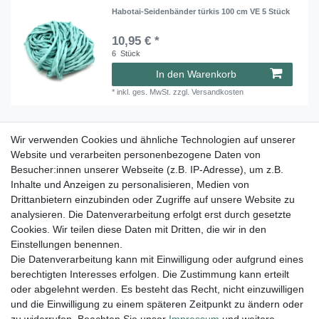
Habotai-Seidenbänder türkis 100 cm VE 5 Stück
10,95 € *
6
Stück
In den Warenkorb
*
inkl. ges. MwSt.
zzgl.
Versandkosten
Wir verwenden Cookies und ähnliche Technologien auf unserer
Habotai-Seidenbänder weiß 100 cm VE 5 Stück
Website und verarbeiten personenbezogene Daten von
10,95 € *
Besucher:innen unserer Webseite (z.B. IP-Adresse), um z.B.
6
Stück
| 1,82 € / Stück
Inhalte und Anzeigen zu personalisieren, Medien von
Drittanbietern einzubinden oder Zugriffe auf unsere Website zu
In den Warenkorb
analysieren. Die Datenverarbeitung erfolgt erst durch gesetzte
*
inkl. ges. MwSt.
zzgl.
Versandkosten
Cookies. Wir teilen diese Daten mit Dritten, die wir in den
Einstellungen benennen.
Die Datenverarbeitung kann mit Einwilligung oder aufgrund eines
berechtigten Interesses erfolgen. Die Zustimmung kann erteilt
Lieferung und Versand
oder abgelehnt werden. Es besteht das Recht, nicht einzuwilligen
und die Einwilligung zu einem späteren Zeitpunkt zu ändern oder