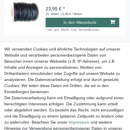
23,95 € *
25
Meter
| 0,96 € / Meter
In den Warenkorb
*
inkl. ges. MwSt.
zzgl.
Versandkosten
Wir verwenden Cookies und ähnliche Technologien auf unserer
Rolle Lederband schwarz 1,5 mm 25 m Rind
Website und verarbeiten personenbezogene Daten von
26,95 € *
Besucher:innen unserer Webseite (z.B. IP-Adresse), um z.B.
25
Meter
| 1,08 € / Meter
Inhalte und Anzeigen zu personalisieren, Medien von
Drittanbietern einzubinden oder Zugriffe auf unsere Website zu
In den Warenkorb
analysieren. Die Datenverarbeitung erfolgt erst durch gesetzte
*
inkl. ges. MwSt.
zzgl.
Versandkosten
Cookies. Wir teilen diese Daten mit Dritten, die wir in den
Einstellungen benennen.
Die Datenverarbeitung kann mit Einwilligung oder aufgrund eines
berechtigten Interesses erfolgen. Die Zustimmung kann erteilt
Lieferung und Versand
oder abgelehnt werden. Es besteht das Recht, nicht einzuwilligen
und die Einwilligung zu einem späteren Zeitpunkt zu ändern oder
zu widerrufen. Beachten Sie unser
Impressum
und weitere
Hinweise zur Verwendung personenbezogener Daten in unserer
Impressum
Daten­schutz­erklärung
AGB