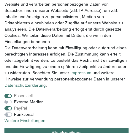
Website und verarbeiten personenbezogene Daten von
Besucher:innen unserer Webseite (z.B. IP-Adresse), um z.B.
0,45 € *
Inhalte und Anzeigen zu personalisieren, Medien von
In den Warenkorb
Drittanbietern einzubinden oder Zugriffe auf unsere Website zu
analysieren. Die Datenverarbeitung erfolgt erst durch gesetzte
*
inkl. ges. MwSt.
zzgl.
Versandkosten
Cookies. Wir teilen diese Daten mit Dritten, die wir in den
Einstellungen benennen.
Die Datenverarbeitung kann mit Einwilligung oder aufgrund eines
berechtigten Interesses erfolgen. Die Zustimmung kann erteilt
Lieferung und Versand
oder abgelehnt werden. Es besteht das Recht, nicht einzuwilligen
und die Einwilligung zu einem späteren Zeitpunkt zu ändern oder
zu widerrufen. Beachten Sie unser
Impressum
und weitere
Hinweise zur Verwendung personenbezogener Daten in unserer
Impressum
Daten­schutz­erklärung
AGB
Daten­schutz­erklärung
.
Essenziell
Widerrufs­recht
Kontakt
Vertrag widerrufen
Externe Medien
PayPal
Funktional
Zahlungsarten:
Weitere Einstellungen
Alle akzeptieren