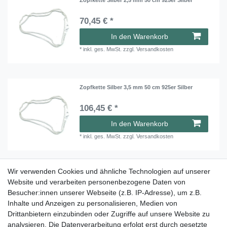
70,45 € *
In den Warenkorb
*
inkl. ges. MwSt.
zzgl.
Versandkosten
Zopfkette Silber 3,5 mm 50 cm 925er Silber
106,45 € *
In den Warenkorb
*
inkl. ges. MwSt.
zzgl.
Versandkosten
Wir verwenden Cookies und ähnliche Technologien auf unserer
Zopfkette Silber 3,5 mm 60 cm 925er Silber
Website und verarbeiten personenbezogene Daten von
Besucher:innen unserer Webseite (z.B. IP-Adresse), um z.B.
141,95 € *
Inhalte und Anzeigen zu personalisieren, Medien von
In den Warenkorb
Drittanbietern einzubinden oder Zugriffe auf unsere Website zu
analysieren. Die Datenverarbeitung erfolgt erst durch gesetzte
*
inkl. ges. MwSt.
zzgl.
Versandkosten