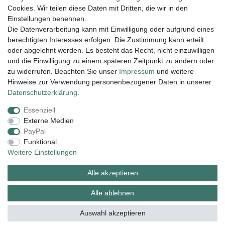
Cookies. Wir teilen diese Daten mit Dritten, die wir in den
Einstellungen benennen.
Die Datenverarbeitung kann mit Einwilligung oder aufgrund eines
berechtigten Interesses erfolgen. Die Zustimmung kann erteilt
Lieferung und Versand
oder abgelehnt werden. Es besteht das Recht, nicht einzuwilligen
und die Einwilligung zu einem späteren Zeitpunkt zu ändern oder
zu widerrufen. Beachten Sie unser
Impressum
und weitere
Hinweise zur Verwendung personenbezogener Daten in unserer
Impressum
Daten­schutz­erklärung
AGB
Daten­schutz­erklärung
.
Essenziell
Widerrufs­recht
Kontakt
Vertrag widerrufen
Externe Medien
PayPal
Funktional
Zahlungsarten:
Weitere Einstellungen
Alle akzeptieren
Alle ablehnen
Auswahl akzeptieren