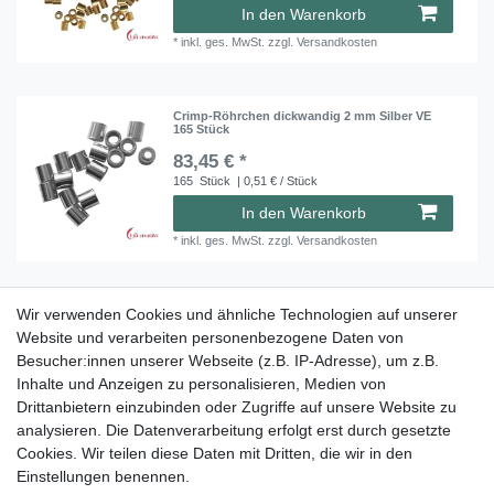
In den Warenkorb
*
inkl. ges. MwSt.
zzgl.
Versandkosten
Crimp-Röhrchen dickwandig 2 mm Silber VE
165 Stück
83,45 € *
165
Stück
| 0,51 € / Stück
In den Warenkorb
*
inkl. ges. MwSt.
zzgl.
Versandkosten
Wir verwenden Cookies und ähnliche Technologien auf unserer
Crimp-Röhrchen dickwandig Silber vergoldet
klein 1,5x2 mm VE ca. 165 Stück
Website und verarbeiten personenbezogene Daten von
35,95 € *
Besucher:innen unserer Webseite (z.B. IP-Adresse), um z.B.
165
Stück
| 0,22 € / Stück
Inhalte und Anzeigen zu personalisieren, Medien von
Drittanbietern einzubinden oder Zugriffe auf unsere Website zu
In den Warenkorb
analysieren. Die Datenverarbeitung erfolgt erst durch gesetzte
*
inkl. ges. MwSt.
zzgl.
Versandkosten
Cookies. Wir teilen diese Daten mit Dritten, die wir in den
Einstellungen benennen.