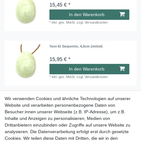
15,45 € *
In den Warenkorb
*
inkl. ges. MwSt.
zzgl.
Versandkosten
Yoni-Ei Serpentin, 4,0cm (mittel)
15,95 € *
In den Warenkorb
*
inkl. ges. MwSt.
zzgl.
Versandkosten
Wir verwenden Cookies und ähnliche Technologien auf unserer
Yoni-Ei Serpentin, 5,0cm (groß)
Website und verarbeiten personenbezogene Daten von
Besucher:innen unserer Webseite (z.B. IP-Adresse), um z.B.
22,45 € *
Inhalte und Anzeigen zu personalisieren, Medien von
In den Warenkorb
Drittanbietern einzubinden oder Zugriffe auf unsere Website zu
analysieren. Die Datenverarbeitung erfolgt erst durch gesetzte
*
inkl. ges. MwSt.
zzgl.
Versandkosten
Cookies. Wir teilen diese Daten mit Dritten, die wir in den