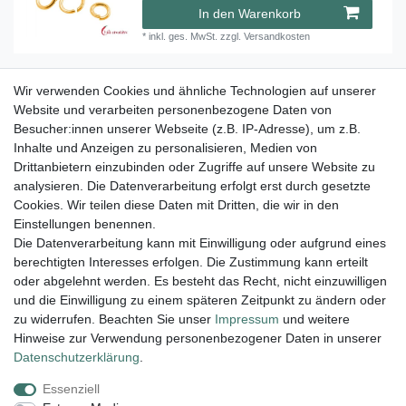
In den Warenkorb
*
inkl. ges. MwSt.
zzgl.
Versandkosten
Wir verwenden Cookies und ähnliche Technologien auf unserer
Biegering-Zange
Website und verarbeiten personenbezogene Daten von
Besucher:innen unserer Webseite (z.B. IP-Adresse), um z.B.
14,45 € *
Inhalte und Anzeigen zu personalisieren, Medien von
In den Warenkorb
Drittanbietern einzubinden oder Zugriffe auf unsere Website zu
analysieren. Die Datenverarbeitung erfolgt erst durch gesetzte
*
inkl. ges. MwSt.
zzgl.
Versandkosten
Cookies. Wir teilen diese Daten mit Dritten, die wir in den
Einstellungen benennen.
Die Datenverarbeitung kann mit Einwilligung oder aufgrund eines
berechtigten Interesses erfolgen. Die Zustimmung kann erteilt
Lieferung und Versand
oder abgelehnt werden. Es besteht das Recht, nicht einzuwilligen
und die Einwilligung zu einem späteren Zeitpunkt zu ändern oder
zu widerrufen. Beachten Sie unser
Impressum
und weitere
Hinweise zur Verwendung personenbezogener Daten in unserer
Impressum
Daten­schutz­erklärung
AGB
Daten­schutz­erklärung
.
Essenziell
Widerrufs­recht
Kontakt
Vertrag widerrufen