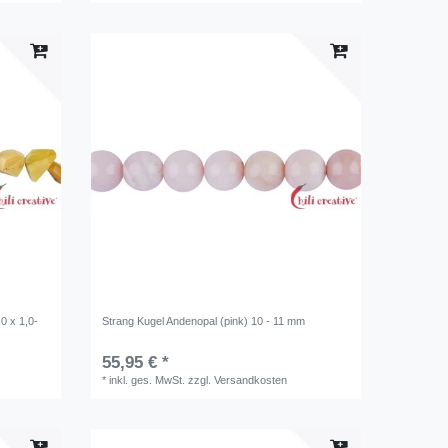
0 x 1,0-
Strang Kugel Andenopal (pink) 10 - 11 mm
55,95 € *
*
inkl. ges. MwSt.
zzgl.
Versandkosten