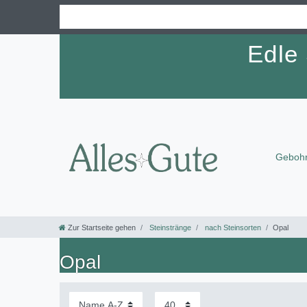
Edle
Gebohr
Zur Startseite gehen
Steinstränge
nach Steinsorten
Opal
Opal