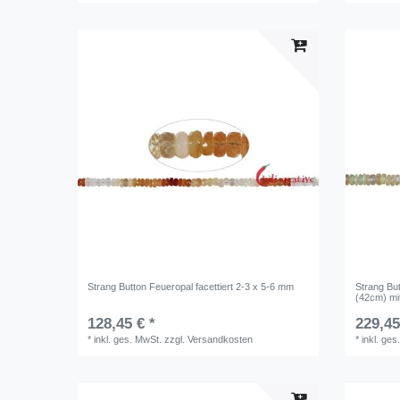
Strang Button Feueropal facettiert 2-3 x 5-6 mm
Strang Bu
(42cm) mit
128,45 € *
229,45
*
inkl. ges. MwSt.
zzgl.
Versandkosten
*
inkl. ges