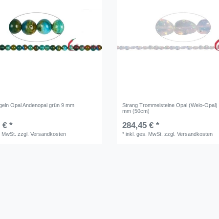
geln Opal Andenopal grün 9 mm
Strang Trommelsteine Opal (Welo-Opal) 
mm (50cm)
 € *
284,45 € *
. MwSt.
zzgl.
Versandkosten
*
inkl. ges. MwSt.
zzgl.
Versandkosten