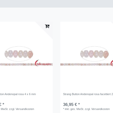
tton Andenopal rosa 4 x 6 mm
Strang Button Andenopal rosa facettiert 
€ *
36,95 € *
. MwSt.
zzgl.
Versandkosten
*
inkl. ges. MwSt.
zzgl.
Versandkosten