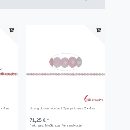
2 x 4 mm
Strang Button facettiert Opal pink rosa 2 x 4 mm
71,25 € *
*
inkl. ges. MwSt.
zzgl.
Versandkosten