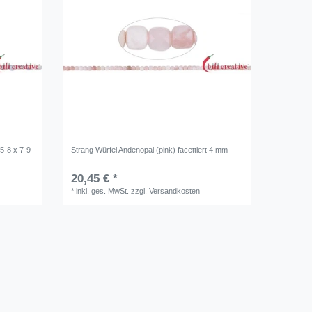
5-8 x 7-9
Strang Würfel Andenopal (pink) facettiert 4 mm
20,45 € *
*
inkl. ges. MwSt.
zzgl.
Versandkosten