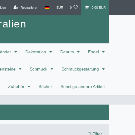
lden
Registrieren
EUR
0
0,00 EUR
alien
änder
Dekoration
Donuts
Engel
ensteine
Schmuck
Schmuckgestaltung
Zubehör
Bücher
Sonstige andere Artikel
Filter