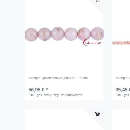
Strang Kugel Andenopal (pink) 12 - 13 mm
Strang Ku
56,95 € *
35,45 
*
inkl. ges. MwSt.
zzgl.
Versandkosten
*
inkl. ges