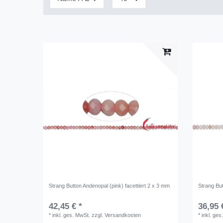
Strang Button Andenopal (pink) facettiert 2 x 3 mm
Strang Bu
42,45 € *
36,95 
*
inkl. ges. MwSt.
zzgl.
Versandkosten
*
inkl. ges