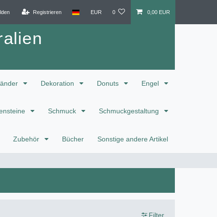
lden
Registrieren
EUR
0
0,00 EUR
alien
änder
Dekoration
Donuts
Engel
ensteine
Schmuck
Schmuckgestaltung
Zubehör
Bücher
Sonstige andere Artikel
Filter