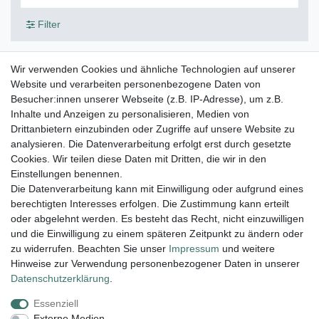
Filter
Wir verwenden Cookies und ähnliche Technologien auf unserer
Engel-Anhänger Tigerauge 2,5 cm 925er Silber
Website und verarbeiten personenbezogene Daten von
Besucher:innen unserer Webseite (z.B. IP-Adresse), um z.B.
2,95 € *
Inhalte und Anzeigen zu personalisieren, Medien von
In den Warenkorb
Drittanbietern einzubinden oder Zugriffe auf unsere Website zu
*
inkl. ges. MwSt.
zzgl.
Versandkosten
analysieren. Die Datenverarbeitung erfolgt erst durch gesetzte
Cookies. Wir teilen diese Daten mit Dritten, die wir in den
Einstellungen benennen.
Die Datenverarbeitung kann mit Einwilligung oder aufgrund eines
berechtigten Interesses erfolgen. Die Zustimmung kann erteilt
Lieferung und Versand
oder abgelehnt werden. Es besteht das Recht, nicht einzuwilligen
und die Einwilligung zu einem späteren Zeitpunkt zu ändern oder
zu widerrufen. Beachten Sie unser
Impressum
und weitere
Hinweise zur Verwendung personenbezogener Daten in unserer
Impressum
Daten­schutz­erklärung
AGB
Daten­schutz­erklärung
.
Essenziell
Widerrufs­recht
Kontakt
Vertrag widerrufen
Externe Medien