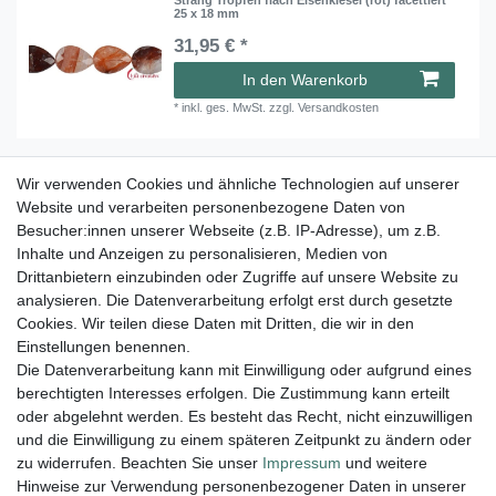
25 x 18 mm
31,95 € *
In den Warenkorb
*
inkl. ges. MwSt.
zzgl.
Versandkosten
Wir verwenden Cookies und ähnliche Technologien auf unserer
Strang Tropfen flach Eisenkiesel gelb facettiert
25 x 18mm
Website und verarbeiten personenbezogene Daten von
Besucher:innen unserer Webseite (z.B. IP-Adresse), um z.B.
31,95 € *
Inhalte und Anzeigen zu personalisieren, Medien von
In den Warenkorb
Drittanbietern einzubinden oder Zugriffe auf unsere Website zu
analysieren. Die Datenverarbeitung erfolgt erst durch gesetzte
*
inkl. ges. MwSt.
zzgl.
Versandkosten
Cookies. Wir teilen diese Daten mit Dritten, die wir in den
Einstellungen benennen.
Die Datenverarbeitung kann mit Einwilligung oder aufgrund eines
berechtigten Interesses erfolgen. Die Zustimmung kann erteilt
Lieferung und Versand
oder abgelehnt werden. Es besteht das Recht, nicht einzuwilligen
und die Einwilligung zu einem späteren Zeitpunkt zu ändern oder
zu widerrufen. Beachten Sie unser
Impressum
und weitere
Hinweise zur Verwendung personenbezogener Daten in unserer
Impressum
Daten­schutz­erklärung
AGB