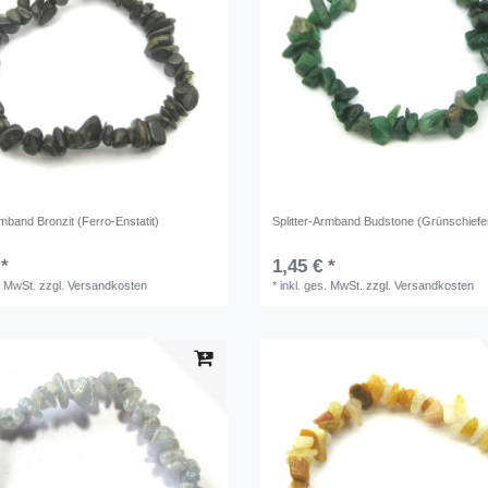
rmband Bronzit (Ferro-Enstatit)
Splitter-Armband Budstone (Grünschiefe
 *
1,45 € *
. MwSt.
zzgl.
Versandkosten
*
inkl. ges. MwSt.
zzgl.
Versandkosten