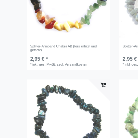
Splitter-Armband Chakra AB (teils erhitzt und
Splitter-
gefärbt)
2,95 € *
2,95 €
*
inkl. ges. MwSt.
zzgl.
Versandkosten
*
inkl. ges