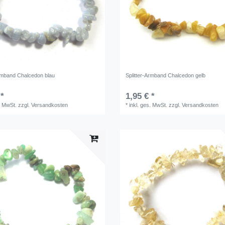
Armband Chalcedon blau
Splitter-Armband Chalcedon gelb
 *
1,95 € *
. MwSt.
zzgl.
Versandkosten
*
inkl. ges. MwSt.
zzgl.
Versandkosten