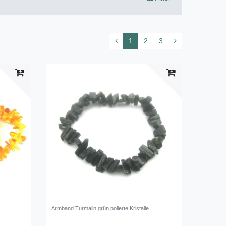
1
2
3
Armband Turmalin grün polierte Kristalle