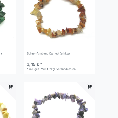
r)
Splitter-Armband Carneol (erhitzt)
1,45 € *
*
inkl. ges. MwSt.
zzgl.
Versandkosten