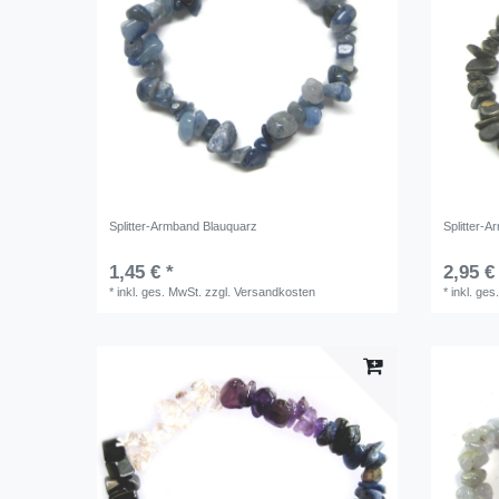
Splitter-Armband Blauquarz
Splitter-A
1,45 € *
2,95 €
*
inkl. ges. MwSt.
zzgl.
Versandkosten
*
inkl. ges