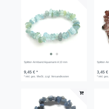
Splitter-Armband Aquamarin A 10 mm
Splitter-A
9,45 € *
3,45 €
*
inkl. ges. MwSt.
zzgl.
Versandkosten
*
inkl. ges