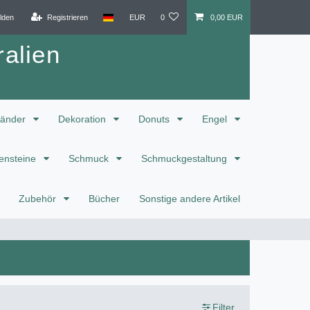
lden
Registrieren
EUR
0
0,00 EUR
alien
änder
Dekoration
Donuts
Engel
ensteine
Schmuck
Schmuckgestaltung
Zubehör
Bücher
Sonstige andere Artikel
Filter