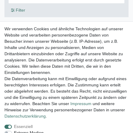
Filter
Wir verwenden Cookies und ähnliche Technologien auf unserer
Engel Schutzengel 25 mm 925er Silber
Website und verarbeiten personenbezogene Daten von
Besucher:innen unserer Webseite (z.B. IP-Adresse), um z.B.
10,45 € *
Inhalte und Anzeigen zu personalisieren, Medien von
In den Warenkorb
Drittanbietern einzubinden oder Zugriffe auf unsere Website zu
*
inkl. ges. MwSt.
zzgl.
Versandkosten
analysieren. Die Datenverarbeitung erfolgt erst durch gesetzte
Cookies. Wir teilen diese Daten mit Dritten, die wir in den
Einstellungen benennen.
Die Datenverarbeitung kann mit Einwilligung oder aufgrund eines
berechtigten Interesses erfolgen. Die Zustimmung kann erteilt
Lieferung und Versand
oder abgelehnt werden. Es besteht das Recht, nicht einzuwilligen
und die Einwilligung zu einem späteren Zeitpunkt zu ändern oder
zu widerrufen. Beachten Sie unser
Impressum
und weitere
Hinweise zur Verwendung personenbezogener Daten in unserer
Impressum
Daten­schutz­erklärung
AGB
Daten­schutz­erklärung
.
Essenziell
Widerrufs­recht
Kontakt
Vertrag widerrufen
Externe Medien