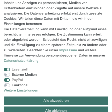
Inhalte und Anzeigen zu personalisieren, Medien von
Artikel anzeigen
Drittanbietern einzubinden oder Zugriffe auf unsere Website zu
analysieren. Die Datenverarbeitung erfolgt erst durch gesetzte
*
inkl. ges. MwSt.
zzgl.
Versandkosten
Cookies. Wir teilen diese Daten mit Dritten, die wir in den
Einstellungen benennen.
Die Datenverarbeitung kann mit Einwilligung oder aufgrund eines
berechtigten Interesses erfolgen. Die Zustimmung kann erteilt
Lieferung und Versand
oder abgelehnt werden. Es besteht das Recht, nicht einzuwilligen
und die Einwilligung zu einem späteren Zeitpunkt zu ändern oder
zu widerrufen. Beachten Sie unser
Impressum
und weitere
Hinweise zur Verwendung personenbezogener Daten in unserer
Impressum
Daten­schutz­erklärung
AGB
Daten­schutz­erklärung
.
Essenziell
Widerrufs­recht
Kontakt
Vertrag widerrufen
Externe Medien
PayPal
Funktional
Zahlungsarten:
Weitere Einstellungen
Alle akzeptieren
Alle ablehnen