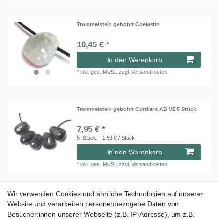
Trommelstein gebohrt Coelestin
10,45 € *
In den Warenkorb
*
inkl. ges. MwSt.
zzgl.
Versandkosten
Trommelstein gebohrt Cordierit AB VE 5 Stück
7,95 € *
5
Stück
| 1,59 € / Stück
In den Warenkorb
*
inkl. ges. MwSt.
zzgl.
Versandkosten
Wir verwenden Cookies und ähnliche Technologien auf unserer
Trommelstein gebohrt Covellin
Website und verarbeiten personenbezogene Daten von
Besucher:innen unserer Webseite (z.B. IP-Adresse), um z.B.
ab 17,45 € *