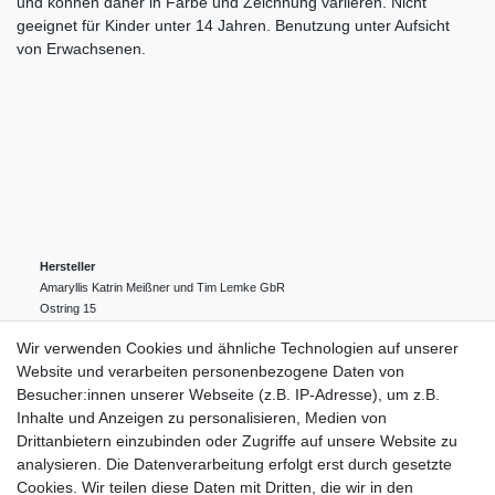
und können daher in Farbe und Zeichnung variieren. Nicht
geeignet für Kinder unter 14 Jahren. Benutzung unter Aufsicht
von Erwachsenen.
Hersteller
Amaryllis Katrin Meißner und Tim Lemke GbR
Ostring
15
24354
Kosel
Deutschland
Wir verwenden Cookies und ähnliche Technologien auf unserer
004943548099856
Website und verarbeiten personenbezogene Daten von
amaryllis-eckernfoerde@t-online.de
EU-Verantwortlicher
Besucher:innen unserer Webseite (z.B. IP-Adresse), um z.B.
Amaryllis Katrin Meißner und Tim Lemke GbR
Inhalte und Anzeigen zu personalisieren, Medien von
Ostring
15
Drittanbietern einzubinden oder Zugriffe auf unsere Website zu
24354
Kosel
Deutschland
analysieren. Die Datenverarbeitung erfolgt erst durch gesetzte
004943548099856
Cookies. Wir teilen diese Daten mit Dritten, die wir in den