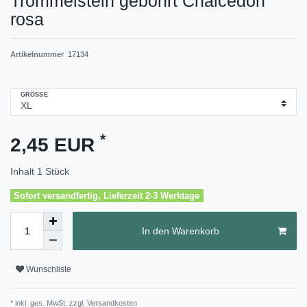
Trommelstein gebohrt Chalcedon
rosa
Artikelnummer
17134
GRÖSSE
*
2,45 EUR
Inhalt
1
Stück
Sofort versandfertig, Lieferzeit 2-3 Werktage
In den Warenkorb
Wunschliste
* inkl. ges. MwSt. zzgl.
Versandkosten